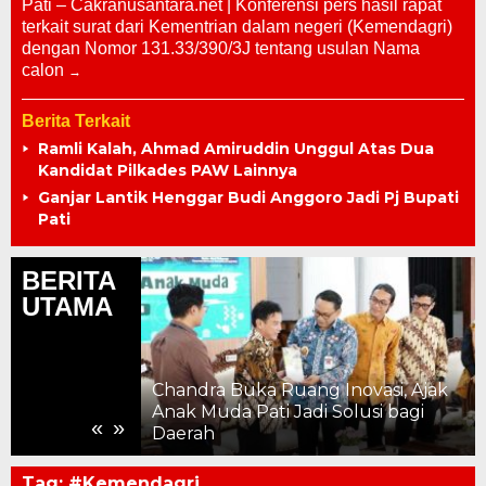
Pati – Cakranusantara.net | Konferensi pers hasil rapat
terkait surat dari Kementrian dalam negeri (Kemendagri)
dengan Nomor 131.33/390/3J tentang usulan Nama
calon
Berita Terkait
Ramli Kalah, Ahmad Amiruddin Unggul Atas Dua
Kandidat Pilkades PAW Lainnya
Ganjar Lantik Henggar Budi Anggoro Jadi Pj Bupati
Pati
BERITA
UTAMA
Chandra Buka Ruang Inovasi, Ajak
ahun, Kemajuan
Anak Muda Pati Jadi Solusi bagi
«
»
 ke Pelosok
Daerah
Tag:
#Kemendagri