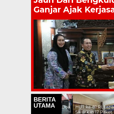
Ganjar Ajak Kerjas
BERITA
Lepas 600 Jemaah ke
UTAMA
Istiqlal, Chandra Titip Doa
HUT ke-81 RI, Lapas Pati
i
untuk Pati: Aman,
Salurkan 17 Paket