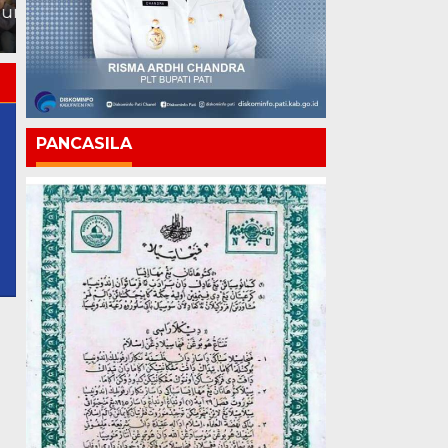
dari Persoalan Rakyat
Tenteram dan Gemah
yang Terselesaikan
Ripah
PANCASILA