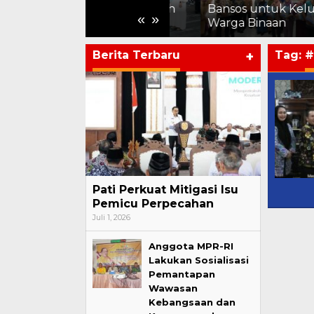
Tenteram dan Gemah
Bansos untuk Keluarga
«
»
Ripah
Warga Binaan
Berita Terbaru
+
Tag:
#
Pati Perkuat Mitigasi Isu
Pemicu Perpecahan
Juli 1, 2026
Anggota MPR-RI
Lakukan Sosialisasi
Pemantapan
Wawasan
Kebangsaan dan