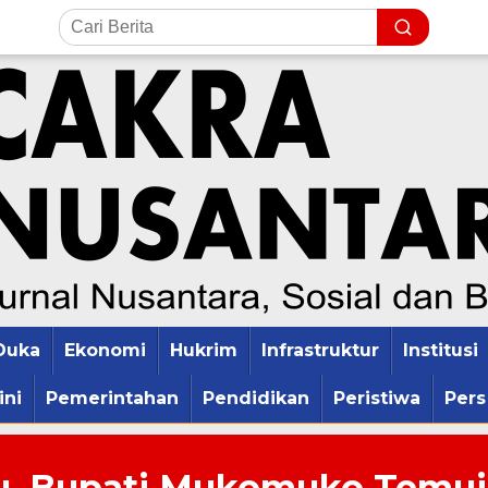
Duka
Ekonomi
Hukrim
Infrastruktur
Institusi
ini
Pemerintahan
Pendidikan
Peristiwa
Pers
lu, Bupati Mukomuko Temui