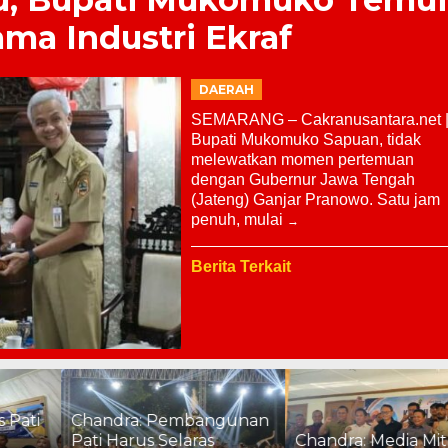
ama Industri Ekraf
DAERAH
SEMARANG – Cakranusantara.net 
Bupati Mukomuko Sapuan, tidak
melewatkan momen pertemuan
dengan Gubernur Jawa Tengah
(Jateng) Ganjar Pranowo. Satu jam
penuh, mulai
Berita Terkait
Chandra: Pembangunan
Pati Harus Selaras
Chandra: Media Mitra