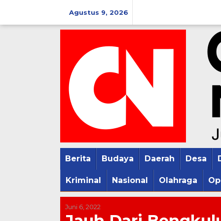
Lewati
Agustus 9, 2026
ke
konten
Berita
Budaya
Daerah
Desa
Kriminal
Nasional
Olahraga
Op
Juni 6, 2022
Jauh Dari Bengku