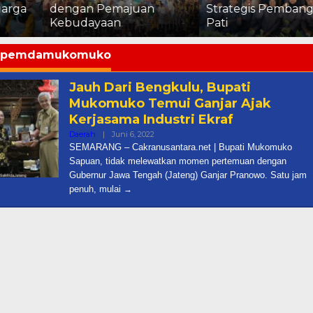
dengan Pemajuan
Strategis Pembangunan
Kebudayaan
Pati
pemdamukomuko
Jauh Dari Bengkulu, Bupati
Mukomuko Temui Ganjar Ajak
Kerjasama Industri Ekraf
Oleh
Daerah
|
Juni 6, 2022
Cakra
SEMARANG – Cakranusantara.net | Bupati Mukomuko
Sapuan, tidak melewatkan momen pertemuan dengan
Gubernur Jawa Tengah (Jateng) Ganjar Pranowo. Satu jam
penuh, mulai