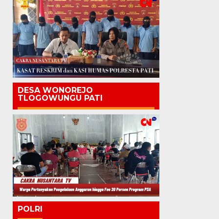
DESA WONOREJO
TLOGOWUNGU PATI
POLRI