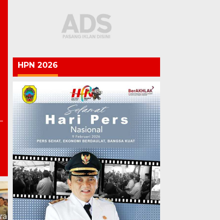
|
HPN 2026
Chandra: Jangan Ukur
Lepas 600 Jemaah ke
Keberhasilan dari
Istiqlal, Chandra Titip Do
Banyaknya Program, tapi
untuk Pati: Aman,