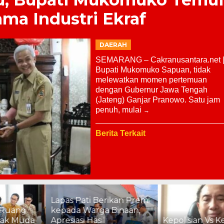
ama Industri Ekraf
DAERAH
SEMARANG – Cakranusantara.net 
Bupati Mukomuko Sapuan, tidak
melewatkan momen pertemuan
dengan Gubernur Jawa Tengah
(Jateng) Ganjar Pranowo. Satu jam
penuh, mulai
Berita Terkait
Lapas Pati Berikan Premi
kepada Warga Binaan,
Apresiasi Hasil
Kepolisian Vs Kejagung