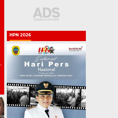
|
HPN 2026
Polri vs Kejagung: Ketika
Penegak Hukum Saling
Chandra: Pati 703 Tahun