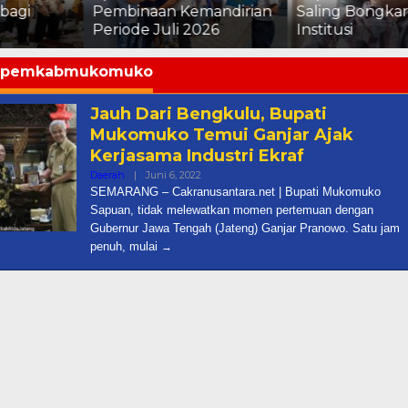
Pembinaan Kemandirian
Saling Bongkar Aib
Periode Juli 2026
Institusi
pemkabmukomuko
Jauh Dari Bengkulu, Bupati
Mukomuko Temui Ganjar Ajak
Kerjasama Industri Ekraf
Oleh
Daerah
|
Juni 6, 2022
Cakra
SEMARANG – Cakranusantara.net | Bupati Mukomuko
Sapuan, tidak melewatkan momen pertemuan dengan
Gubernur Jawa Tengah (Jateng) Ganjar Pranowo. Satu jam
penuh, mulai