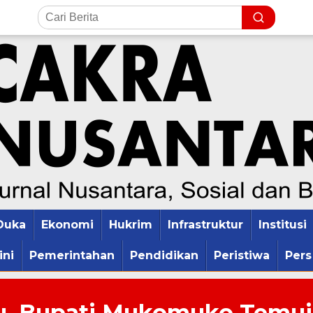
Duka
Ekonomi
Hukrim
Infrastruktur
Institusi
ini
Pemerintahan
Pendidikan
Peristiwa
Pers
lu, Bupati Mukomuko Temui