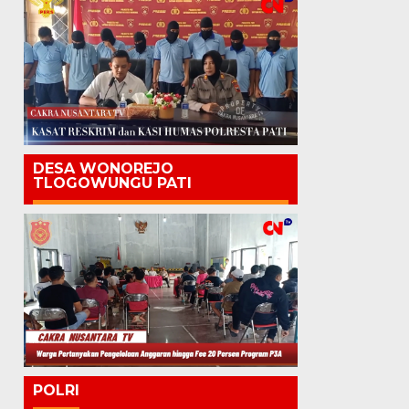
DESA WONOREJO
TLOGOWUNGU PATI
POLRI