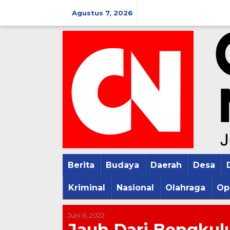
Lewati
Agustus 7, 2026
ke
konten
Berita
Budaya
Daerah
Desa
Kriminal
Nasional
Olahraga
Op
Juni 6, 2022
Jauh Dari Bengku