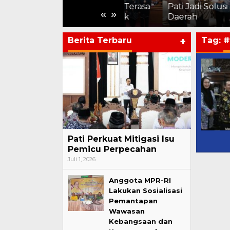
Kemajuan Harus Terasa
Pati Jadi Solusi bagi
«
»
hingga ke Pelosok
Daerah
Berita Terbaru
+
Tag:
#
Pati Perkuat Mitigasi Isu
Pemicu Perpecahan
Juli 1, 2026
Anggota MPR-RI
Lakukan Sosialisasi
Pemantapan
Wawasan
Kebangsaan dan