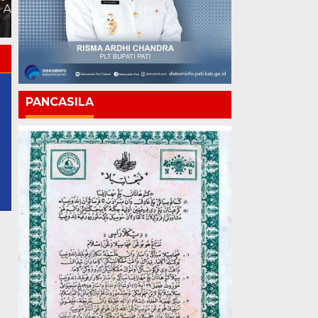
Bongkar, Siapa yang
Kemajuan Harus Terasa
Mengawasi?
hingga ke Pelosok
PANCASILA