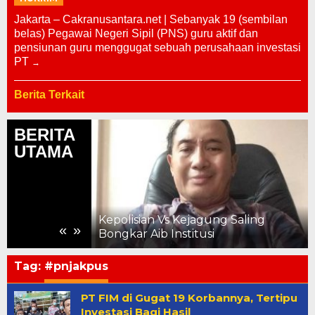
Jakarta – Cakranusantara.net | Sebanyak 19 (sembilan
belas) Pegawai Negeri Sipil (PNS) guru aktif dan
pensiunan guru menggugat sebuah perusahaan investasi
PT
Berita Terkait
BERITA
UTAMA
Premi kepada
si Hasil
ian Periode
Kepolisian Vs Kejagung Saling
«
»
Bongkar Aib Institusi
Tag:
#pnjakpus
PT FIM di Gugat 19 Korbannya, Tertipu
Investasi Bagi Hasil