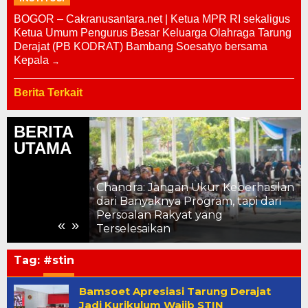
BOGOR – Cakranusantara.net | Ketua MPR RI sekaligus
Ketua Umum Pengurus Besar Keluarga Olahraga Tarung
Derajat (PB KODRAT) Bambang Soesatyo bersama
Kepala
Berita Terkait
BERITA
UTAMA
Chandra: Jangan Ukur Keberhasilan
dari Banyaknya Program, tapi dari
 Strategis
Persoalan Rakyat yang
«
»
Terselesaikan
Tag:
#stin
Bamsoet Apresiasi Tarung Derajat
Jadi Kurikulum Wajib STIN