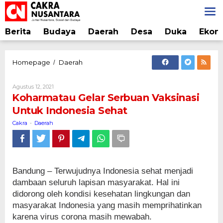
Lewati
ke
konten
Berita
Budaya
Daerah
Desa
Duka
Ekon
Koharmatau
Homepage
Daerah
/
Gelar
Serbuan
Oleh
Agustus 12, 2021
Vaksinasi
Cakra
Koharmatau Gelar Serbuan Vaksinasi
Untuk
Untuk Indonesia Sehat
Indonesia
Sehat
Cakra
Daerah
-
Bandung – Terwujudnya Indonesia sehat menjadi
dambaan seluruh lapisan masyarakat. Hal ini
didorong oleh kondisi kesehatan lingkungan dan
masyarakat Indonesia yang masih memprihatinkan
karena virus corona masih mewabah.