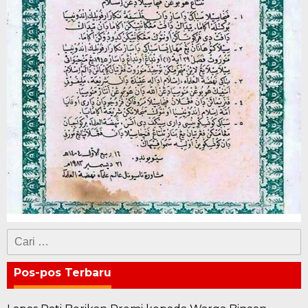
Cari
untuk:
Pos-pos Terbaru