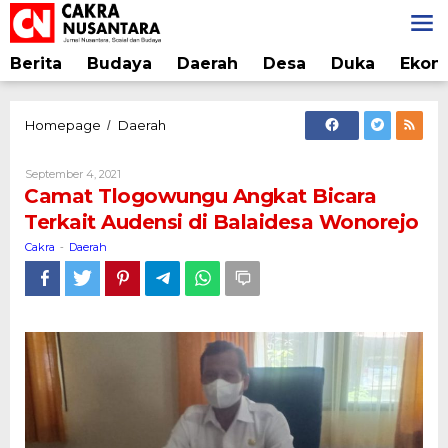
Lewati
ke
konten
Berita
Budaya
Daerah
Desa
Duka
Ekon
Camat
Homepage
Daerah
/
Tlogowungu
Angkat
Oleh
September 4, 2021
Bicara
Cakra
Camat Tlogowungu Angkat Bicara
Terkait
Terkait Audensi di Balaidesa Wonorejo
Audensi
di
Cakra
Daerah
-
Balaidesa
Wonorejo