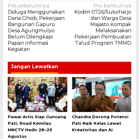
Navigasi
Pos sebelumnya
Pos berikutnya
Diduga Menggunakan
Kodim 0726/Sukoharjo
pos
Dana Ghoib, Pekerjaan
dan Warga Desa
Bangunan Gapuro
Majasto Kompak
Desa Agungmulyo
Melaksanakan
Belum Dilengkapi
Pekerjaan Pembuatan
Papan Informasi
Talud Program TMMD
Kegiatan
Jangan Lewatkan
Pawai Artis Siap Guncang
Chandra Dorong Potensi
Pati, Road Kemilau
Pati Naik Kelas Lewat
MNCTV Hadir 28–29
Kreativitas dan AI
Agustus