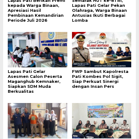
Lapas Pati Berikan Premi
Semarak HUT ke-81 RI,
kepada Warga Binaan,
Lapas Pati Gelar Pekan
Apresiasi Hasil
Olahraga, Warga Binaan
Pembinaan Kemandirian
Antusias Ikuti Berbagai
Periode Juli 2026
Lomba
Lapas Pati Gelar
FWP Sambut Kapolresta
Asesmen Calon Peserta
Pati Kombes Pol Sigit,
Maganghub Kemnaker,
Siap Perkuat Sinergi
Siapkan SDM Muda
dengan Insan Pers
Berkualitas