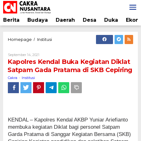
Lewati
ke
konten
Berita
Budaya
Daerah
Desa
Duka
Ekon
Kapolres
Homepage
Institusi
/
Kendal
Buka
Oleh
September 14, 2021
Kegiatan
Cakra
Kapolres Kendal Buka Kegiatan Diklat
Diklat
Satpam Gada Pratama di SKB Cepiring
Satpam
Gada
Cakra
Institusi
-
Pratama
di
SKB
Cepiring
KENDAL – Kapolres Kendal AKBP Yuniar Ariefianto
membuka kegiatan Diklat bagi personel Satpam
Garda Pratama di Sanggar Kegiatan Bersama (SKB)