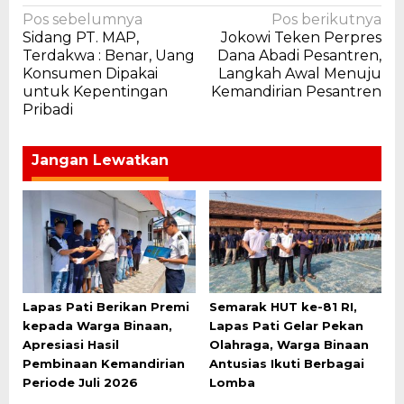
Navigasi
Pos sebelumnya
Pos berikutnya
Sidang PT. MAP,
Jokowi Teken Perpres
pos
Terdakwa : Benar, Uang
Dana Abadi Pesantren,
Konsumen Dipakai
Langkah Awal Menuju
untuk Kepentingan
Kemandirian Pesantren
Pribadi
Jangan Lewatkan
Lapas Pati Berikan Premi
Semarak HUT ke-81 RI,
kepada Warga Binaan,
Lapas Pati Gelar Pekan
Apresiasi Hasil
Olahraga, Warga Binaan
Pembinaan Kemandirian
Antusias Ikuti Berbagai
Periode Juli 2026
Lomba