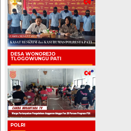
DESA WONOREJO
TLOGOWUNGU PATI
POLRI