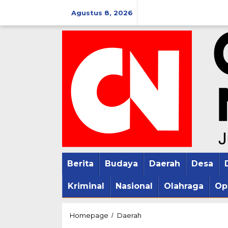
Lewati
Agustus 8, 2026
ke
konten
Berita
Budaya
Daerah
Desa
Kriminal
Nasional
Olahraga
Op
Ribuan
Homepage
Daerah
/
Nelayan