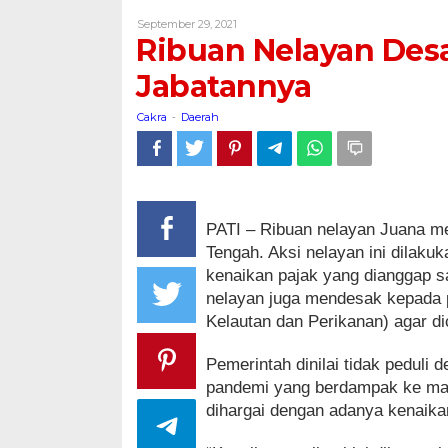
Desak
Oleh
September 29, 2021
Menteri
Cakra
Ribuan Nelayan Des
KKP
di
Jabatannya
Copot
Jabatannya
Cakra
Daerah
-
PATI – Ribuan nelayan Juana me
Tengah. Aksi nelayan ini dila
kenaikan pajak yang dianggap 
nelayan juga mendesak kepada 
Kelautan dan Perikanan) agar di
Pemerintah dinilai tidak peduli
pandemi yang berdampak ke masy
dihargai dengan adanya kenaikan