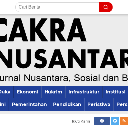
Duka
Ekonomi
Hukrim
Infrastruktur
Institusi
ini
Pemerintahan
Pendidikan
Peristiwa
Pers
Ikuti Kami