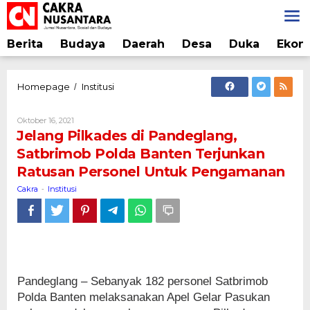
Lewati
ke
konten
Berita
Budaya
Daerah
Desa
Duka
Ekon
Jelang
Homepage
Institusi
/
Pilkades
di
Oleh
Oktober 16, 2021
Pandeglang,
Cakra
Jelang Pilkades di Pandeglang,
Satbrimob
Satbrimob Polda Banten Terjunkan
Polda
Ratusan Personel Untuk Pengamanan
Banten
Terjunkan
Cakra
Institusi
-
Ratusan
Personel
Untuk
Pengamanan
Pandeglang – Sebanyak 182 personel Satbrimob
Polda Banten melaksanakan Apel Gelar Pasukan