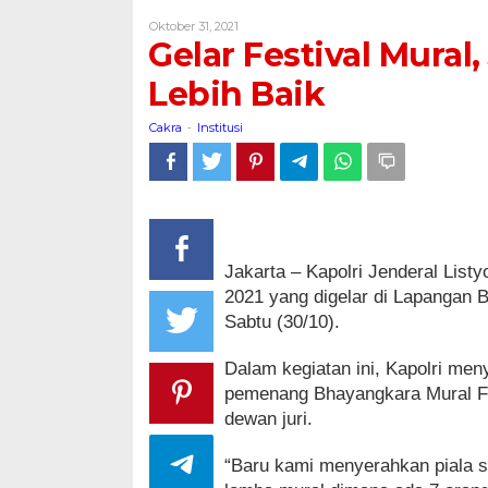
Mural,
Oleh
Oktober 31, 2021
Jaga
Cakra
Gelar Festival Mural
Kami
Jadi
Lebih Baik
Polri
Yang
Cakra
Institusi
-
Lebih
Baik
Jakarta – Kapolri Jenderal List
2021 yang digelar di Lapangan B
Sabtu (30/10).
Dalam kegiatan ini, Kapolri men
pemenang Bhayangkara Mural Fes
dewan juri.
“Baru kami menyerahkan piala s