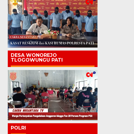
DESA WONOREJO
TLOGOWUNGU PATI
POLRI