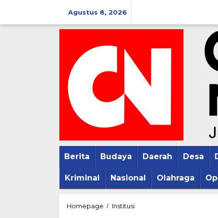
Lewati
Agustus 8, 2026
ke
konten
Berita
Budaya
Daerah
Desa
Kriminal
Nasional
Olahraga
Op
Gelar
Homepage
Institusi
/
Festival