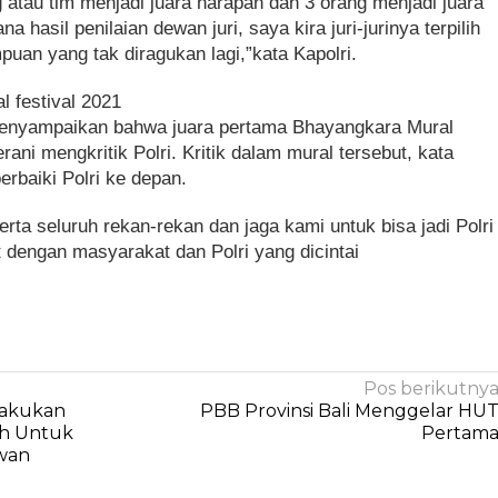
atau tim menjadi juara harapan dan 3 orang menjadi juara
a hasil penilaian dewan juri, saya kira juri-jurinya terpilih
uan yang tak diragukan lagi,”kata Kapolri.
l festival 2021
menyampaikan bahwa juara pertama Bhayangkara Mural
rani mengkritik Polri. Kritik dalam mural tersebut, kata
rbaiki Polri ke depan.
serta seluruh rekan-rekan dan jaga kami untuk bisa jadi Polri
t dengan masyarakat dan Polri yang dicintai
Pos berikutny
Lakukan
PBB Provinsi Bali Menggelar HU
h Untuk
Pertam
wan