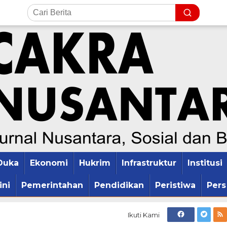
Duka
Ekonomi
Hukrim
Infrastruktur
Institusi
ini
Pemerintahan
Pendidikan
Peristiwa
Pers
Ikuti Kami