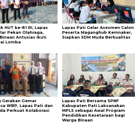
k HUT ke-81 RI, Lapas
Lapas Pati Gelar Asesmen Calon
elar Pekan Olahraga,
Peserta Maganghub Kemnaker,
Binaan Antusias Ikuti
Siapkan SDM Muda Berkualitas
ai Lomba
 Gerakan Gemar
Lapas Pati Bersama SPNF
a WBP, Lapas Pati dan
Kabupaten Pati Laksanakan
da Perkuat Kolaborasi
MPLS sebagai Awal Program
i
Pendidikan Kesetaraan bagi
Warga Binaan