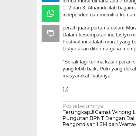
lomba mural dimana ada 7 orang 
1, 2 dan 3. Alhamdulilah bagaiman
independen dan memiliki kemamp
peraih juara pertama dalam Mura
Dalam kesempatan ini, Listyo 
Festival ini adalah mural yang be
Listyo akan diterima guna mempe
“Sekali lagi terima kasih peran 
yang lebih baik, Polri yang deka
masyarakat,”katanya.
(ij)
Navigasi
Pos sebelumnya
Terungkap..!! Camat Winong 
pos
Pungutan BPNT Dengan Dali
Pengondisian LSM dan Warta