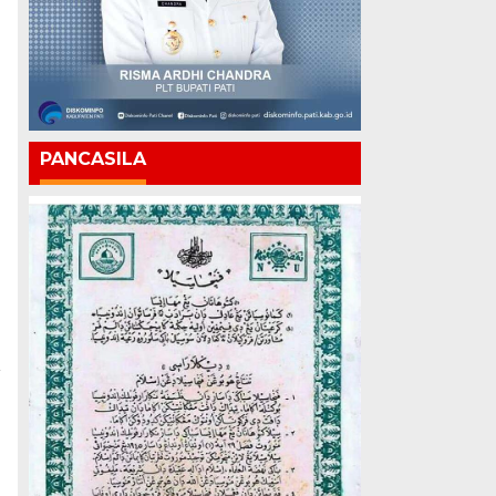
PANCASILA
a
T
a