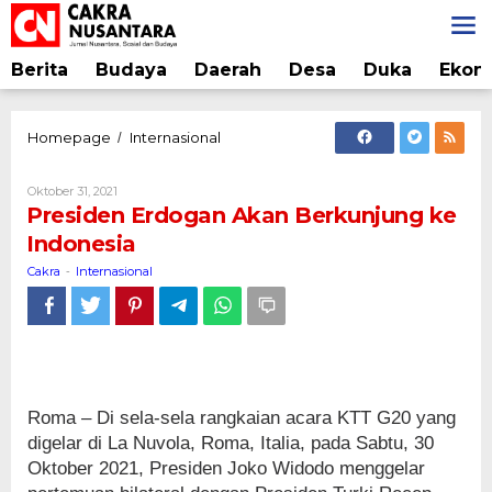
Lewati
ke
konten
Berita
Budaya
Daerah
Desa
Duka
Ekon
Presiden
Homepage
Internasional
/
Erdogan
Akan
Oleh
Oktober 31, 2021
Berkunjung
Cakra
Presiden Erdogan Akan Berkunjung ke
ke
Indonesia
Indonesia
Cakra
Internasional
-
Roma – Di sela-sela rangkaian acara KTT G20 yang
digelar di La Nuvola, Roma, Italia, pada Sabtu, 30
Oktober 2021, Presiden Joko Widodo menggelar