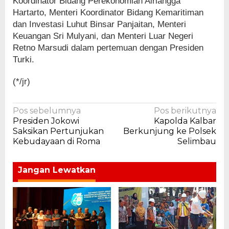
Koordinator Bidang Perekonomian Airlangga
Hartarto, Menteri Koordinator Bidang Kemaritiman
dan Investasi Luhut Binsar Panjaitan, Menteri
Keuangan Sri Mulyani, dan Menteri Luar Negeri
Retno Marsudi dalam pertemuan dengan Presiden
Turki.
(*/jr)
Navigasi
Pos sebelumnya
Pos berikutnya
Presiden Jokowi
Kapolda Kalbar
pos
Saksikan Pertunjukan
Berkunjung ke Polsek
Kebudayaan di Roma
Selimbau
Jangan Lewatkan