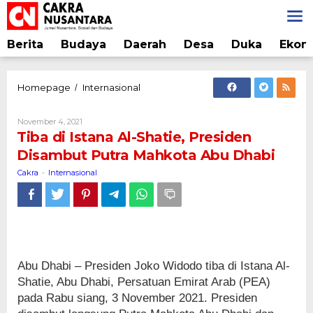
Lewati
ke
konten
Berita
Budaya
Daerah
Desa
Duka
Ekon
Tiba
Homepage
Internasional
/
di
Istana
Oleh
November 4, 2021
Al-
Cakra
Tiba di Istana Al-Shatie, Presiden
Shatie,
Disambut Putra Mahkota Abu Dhabi
Presiden
Disambut
Cakra
Internasional
-
Putra
Mahkota
Abu
Dhabi
Abu Dhabi – Presiden Joko Widodo tiba di Istana Al-
Shatie, Abu Dhabi, Persatuan Emirat Arab (PEA)
pada Rabu siang, 3 November 2021. Presiden