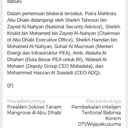
dahulu.
Dalam pertemuan bilateral tersebut, Putra Mahkota
Abu Dhabi didampingi oleh Sheikh Tahnoun bin
Zayed Al-Nahyan (National Security Advisor), Sheikh
Khalid bin Mohamed bin Zayed Al-Nahyan (Chairman
of Abu Dhabi Executive Office), Sheikh Hamdan bin
Mohamed Al-Nahyan, Suhail Al Mazrouei (Menteri
Energi dan Infrastruktur PEA), Amb. Abdulla Al
Dhaheri (Duta Besar PEA untuk RI), Waleed Al
Mohaeri (Deputy Group CEO Mubadala), dan
Mohammed Hassan Al Suwaidi (CEO ADQ).
(jr)
Navigasi
Pos sebelumnya
Pos berikutnya
Presiden Jokowi Tanam
Pembekalan Intelijen
pos
Mangrove di Abu Dhabi
Teritorial Babinsa
Korem
071/Wijayakusuma