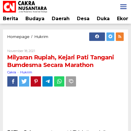
Lewati
ke
konten
Berita
Budaya
Daerah
Desa
Duka
Ekon
Milyaran
Homepage
Hukrim
/
Rupiah,
Kejari
Oleh
November 18, 2021
Pati
Cakra
Milyaran Rupiah, Kejari Pati Tangani
Tangani
Bumdesma Secara Marathon
Bumdesma
Secara
Cakra
Hukrim
-
Marathon