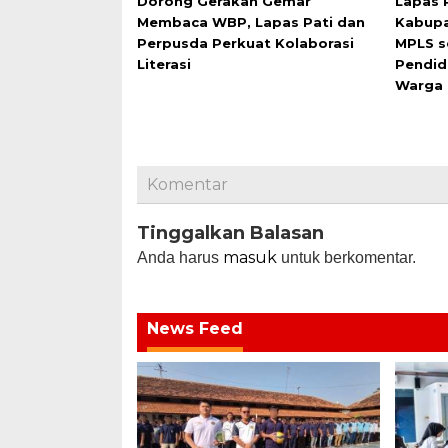
Dorong Gerakan Gemar
Lapas 
Membaca WBP, Lapas Pati dan
Kabupa
Perpusda Perkuat Kolaborasi
MPLS s
Literasi
Pendid
Warga 
Komentar
Tinggalkan Balasan
masuk
Anda harus
untuk berkomentar.
News Feed