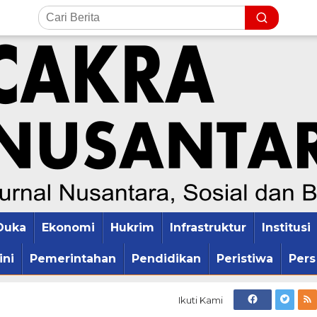
Duka
Ekonomi
Hukrim
Infrastruktur
Institusi
ini
Pemerintahan
Pendidikan
Peristiwa
Pers
Ikuti Kami