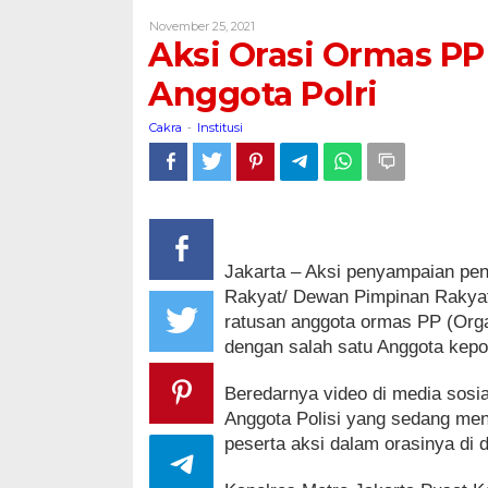
Ormas
Oleh
November 25, 2021
PP
Cakra
Aksi Orasi Ormas P
Berujung
Ricuh
Anggota Polri
dengan
Anggota
Cakra
Institusi
-
Polri
Jakarta – Aksi penyampaian pe
Rakyat/ Dewan Pimpinan Rakyat-
ratusan anggota ormas PP (Org
dengan salah satu Anggota kepol
Beredarnya video di media sosi
Anggota Polisi yang sedang me
peserta aksi dalam orasinya di