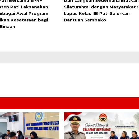
Pati Bersama SPNF
Dari Langkah Sederhana Eratkan
ten Pati Laksanakan
Silaturahmi dengan Masyarakat :
ebagai Awal Program
Lapas Kelas IIB Pati Salurkan
ikan Kesetaraan bagi
Bantuan Sembako
Binaan