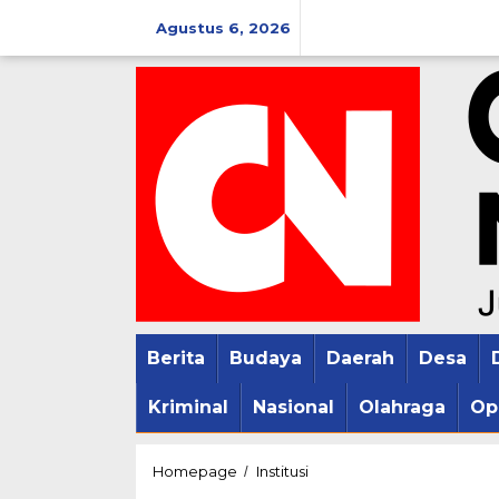
Lewati
Agustus 6, 2026
ke
konten
Berita
Budaya
Daerah
Desa
Kriminal
Nasional
Olahraga
Op
Aksi
Homepage
Institusi
/
Orasi