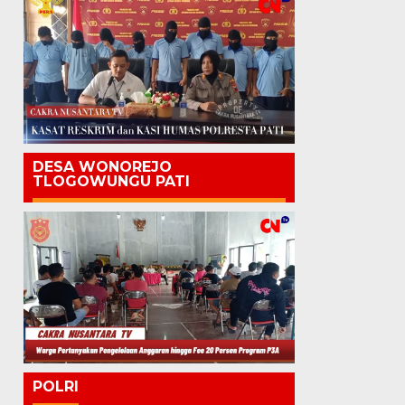
DESA WONOREJO
TLOGOWUNGU PATI
POLRI