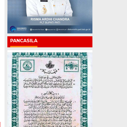
PANCASILA
a
u
a