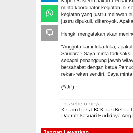
Kapolres Metro Jakarta Pusat 
minta koordinator kegiatan ini 
kegiatan yang justru melawan 
justru dipukuli, dikeroyok. Apak
Hengki mengatakan akan meninda
“Anggota kami luka-luka, apaka
Saudara? Saya minta tadi saksi
sebagai penanggung jawab wilay
bersahabat dengan ketua Pemuda
rekan-rekan sendiri. Saya minta
(*/Jr’)
Navigasi
Pos sebelumnya
Ketum Persit KCK dan Ketua P
pos
Daerah Kasuari Budidaya Ang
Jangan Lewatkan