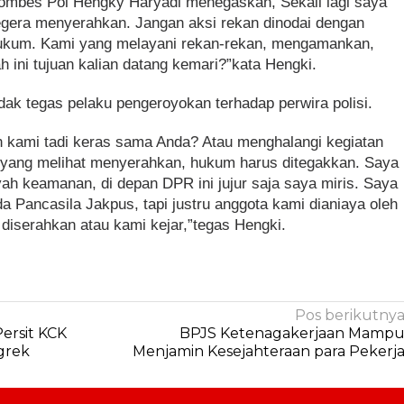
Kombes Pol Hengky Haryadi menegaskan, Sekali lagi saya
segera menyerahkan. Jangan aksi rekan dinodai dengan
hukum. Kami yang melayani rekan-rekan, mengamankan,
ah ini tujuan kalian datang kemari?”kata Hengki.
k tegas pelaku pengeroyokan terhadap perwira polisi.
h kami tadi keras sama Anda? Atau menghalangi kegiatan
 yang melihat menyerahkan, hukum harus ditegakkan. Saya
ah keamanan, di depan DPR ini jujur saja saya miris. Saya
 Pancasila Jakpus, tapi justru anggota kami dianiaya oleh
 diserahkan atau kami kejar,”tegas Hengki.
Pos berikutny
ersit KCK
BPJS Ketenagakerjaan Mamp
grek
Menjamin Kesejahteraan para Pekerj