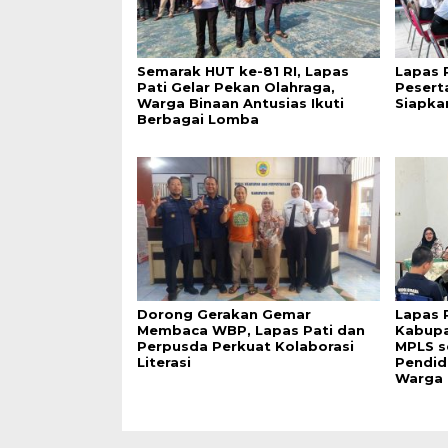
Semarak HUT ke-81 RI, Lapas
Lapas 
Pati Gelar Pekan Olahraga,
Pesert
Warga Binaan Antusias Ikuti
Siapka
Berbagai Lomba
Dorong Gerakan Gemar
Lapas 
Membaca WBP, Lapas Pati dan
Kabupa
Perpusda Perkuat Kolaborasi
MPLS s
Literasi
Pendid
Warga 