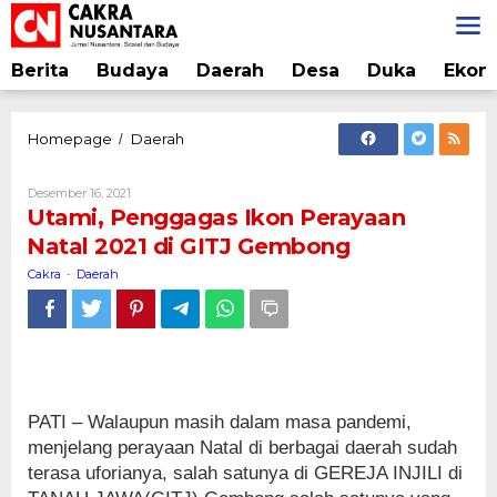
Lewati
ke
konten
Berita
Budaya
Daerah
Desa
Duka
Ekon
Utami,
Homepage
Daerah
/
Penggagas
Ikon
Oleh
Desember 16, 2021
Perayaan
Cakra
Utami, Penggagas Ikon Perayaan
Natal
Natal 2021 di GITJ Gembong
2021
di
Cakra
Daerah
-
GITJ
Gembong
PATI – Walaupun masih dalam masa pandemi,
menjelang perayaan Natal di berbagai daerah sudah
terasa uforianya, salah satunya di GEREJA INJILI di