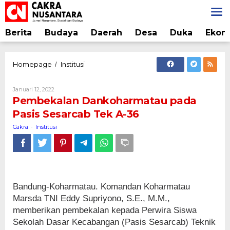
Lewati
ke
konten
Berita
Budaya
Daerah
Desa
Duka
Ekon
Pembekalan
Homepage
Institusi
/
Dankoharmatau
pada
Oleh
Januari 12, 2022
Pasis
Cakra
Pembekalan Dankoharmatau pada
Sesarcab
Pasis Sesarcab Tek A-36
Tek
A-
Cakra
Institusi
-
36
Bandung-Koharmatau. Komandan Koharmatau
Marsda TNI Eddy Supriyono, S.E., M.M.,
memberikan pembekalan kepada Perwira Siswa
Sekolah Dasar Kecabangan (Pasis Sesarcab) Teknik