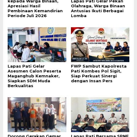
kepada Warga Binaan,
Lapas Pati Gelar Pekan
Apresiasi Hasil
Olahraga, Warga Binaan
Pembinaan Kemandirian
Antusias Ikuti Berbagai
Periode Juli 2026
Lomba
Lapas Pati Gelar
FWP Sambut Kapolresta
Asesmen Calon Peserta
Pati Kombes Pol Sigit,
Maganghub Kemnaker,
Siap Perkuat Sinergi
Siapkan SDM Muda
dengan Insan Pers
Berkualitas
Dorong Gerakan Gemar
Lapas Pati Bersama SPNF