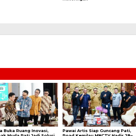
a Buka Ruang Inovasi,
Pawai Artis Siap Guncang Pati,
ak Muda Pati Jadi Solusi
Road Kemilau MNCTV Hadir 28–