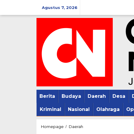
Lewati
Agustus 7, 2026
ke
konten
Berita
Budaya
Daerah
Desa
Kriminal
Nasional
Olahraga
Op
PGN
Homepage
Daerah
/
Makoda