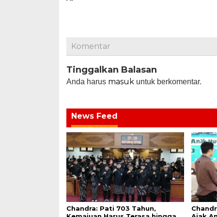
Komentar
Tinggalkan Balasan
masuk
Anda harus
untuk berkomentar.
News Feed
Chandra: Pati 703 Tahun,
Chandr
Kemajuan Harus Terasa hingga
Ajak An