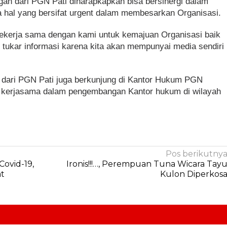
n dari PGN Pati diharapkapkan bisa bersinergi dalam
a hal yang bersifat urgent dalam membesarkan Organisasi.
bekerja sama dengan kami untuk kemajuan Organisasi baik
ukar informasi karena kita akan mempunyai media sendiri
 dari PGN Pati juga berkunjung di Kantor Hukum PGN
in kerjasama dalam pengembangan Kantor hukum di wilayah
Pos berikutny
ovid-19,
Ironis!!!…, Perempuan Tuna Wicara Tay
at
Kulon Diperkos