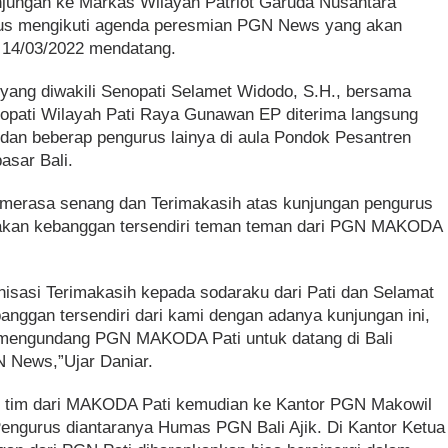
jungan ke Markas Wilayah Patriot Garuda Nusantara
igus mengikuti agenda peresmian PGN News yang akan
li 14/03/2022 mendatang.
ang diwakili Senopati Selamet Widodo, S.H., bersama
enopati Wilayah Pati Raya Gunawan EP diterima langsung
dan beberap pengurus lainya di aula Pondok Pesantren
asar Bali.
 merasa senang dan Terimakasih atas kunjungan pengurus
kan kebanggan tersendiri teman teman dari PGN MAKODA
nisasi Terimakasih kepada sodaraku dari Pati dan Selamat
banggan tersendiri dari kami dengan adanya kunjungan ini,
engundang PGN MAKODA Pati untuk datang di Bali
 News,”Ujar Daniar.
es tim dari MAKODA Pati kemudian ke Kantor PGN Makowil
engurus diantaranya Humas PGN Bali Ajik. Di Kantor Ketua