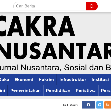
Duka
Ekonomi
Hukrim
Infrastruktur
Institusi
ini
Pemerintahan
Pendidikan
Peristiwa
Pers
Ikuti Kami