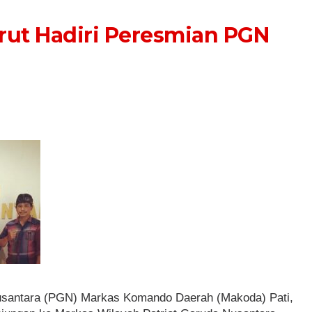
rut Hadiri Peresmian PGN
santara (PGN) Markas Komando Daerah (Makoda) Pati,