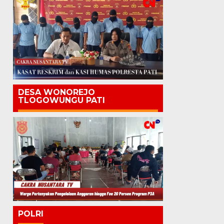
DESA WONOREJO
TLOGOWUNGU PATI
POLRI