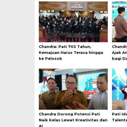
Chandra: Pati 703 Tahun,
Chandr
Kemajuan Harus Terasa hingga
Ajak An
ke Pelosok
bagi D
Chandra Dorong Potensi Pati
Pati Id
Naik Kelas Lewat Kreativitas dan
Talent
AI