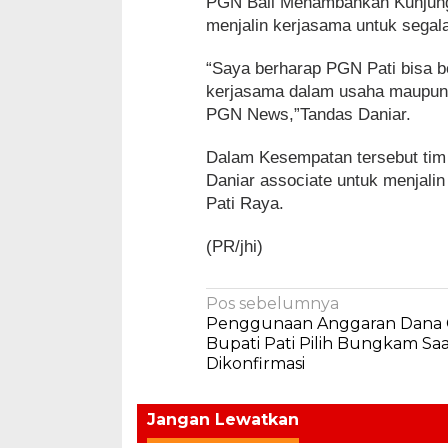
PGN Bali Menambahkan Kunjunga
menjalin kerjasama untuk segal
“Saya berharap PGN Pati bisa 
kerjasama dalam usaha maupun t
PGN News,”Tandas Daniar.
Dalam Kesempatan tersebut tim
Daniar associate untuk menjal
Pati Raya.
(PR/jhi)
Navigasi
Pos sebelumnya
Penggunaan Anggaran Dana C
pos
Bupati Pati Pilih Bungkam Sa
Dikonfirmasi
Jangan Lewatkan