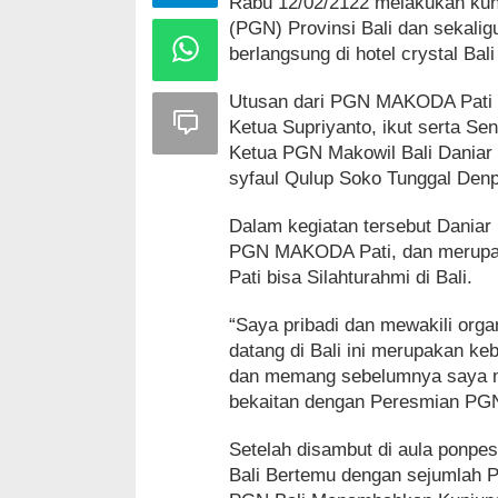
Rabu 12/02/2122 melakukan kun
(PGN) Provinsi Bali dan sekal
berlangsung di hotel crystal Ba
Utusan dari PGN MAKODA Pati y
Ketua Supriyanto, ikut serta S
Ketua PGN Makowil Bali Daniar 
syfaul Qulup Soko Tunggal Denp
Dalam kegiatan tersebut Daniar
PGN MAKODA Pati, dan merupa
Pati bisa Silahturahmi di Bali.
“Saya pribadi dan mewakili orga
datang di Bali ini merupakan ke
dan memang sebelumnya saya m
bekaitan dengan Peresmian PGN
Setelah disambut di aula ponp
Bali Bertemu dengan sejumlah P