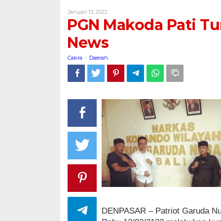
Pati
Oleh
Januari 13, 2022
Turut
Cakra
PGN Makoda Pati Tu
Hadiri
Peresmian
News
PGN
News
Cakra
Daerah
-
DENPASAR – Patriot Garuda Nu