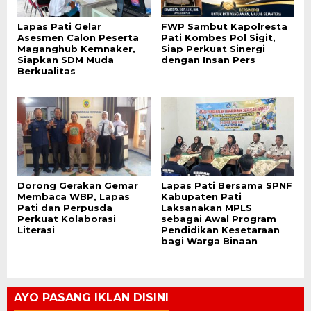
Lapas Pati Gelar
FWP Sambut Kapolresta
Asesmen Calon Peserta
Pati Kombes Pol Sigit,
Maganghub Kemnaker,
Siap Perkuat Sinergi
Siapkan SDM Muda
dengan Insan Pers
Berkualitas
Dorong Gerakan Gemar
Lapas Pati Bersama SPNF
Membaca WBP, Lapas
Kabupaten Pati
Pati dan Perpusda
Laksanakan MPLS
Perkuat Kolaborasi
sebagai Awal Program
Literasi
Pendidikan Kesetaraan
bagi Warga Binaan
AYO PASANG IKLAN DISINI