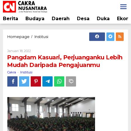
Lewati
ke
konten
Berita
Budaya
Daerah
Desa
Duka
Ekon
Pangdam
Homepage
Institusi
/
Kasuari,
Perjuanganku
Oleh
Januari 18, 2022
Lebih
Cakra
Pangdam Kasuari, Perjuanganku Lebih
Mudah
Mudah Daripada Pengajuanmu
Daripada
Pengajuanmu
Cakra
Institusi
-