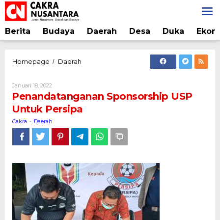
Lewati
ke
konten
Berita
Budaya
Daerah
Desa
Duka
Ekon
Penandatanganan
Homepage
Daerah
/
Sponsorship
USP
Oleh
Januari 18, 2022
Untuk
Cakra
Penandatanganan Sponsorship USP
Persipa
Untuk Persipa
Cakra
Daerah
-