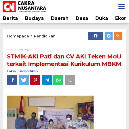
Lewati
ke
konten
Berita
Budaya
Daerah
Desa
Duka
Ekon
STMIK-
Homepage
Pendidikan
/
AKI
Pati
Oleh
Januari 20, 2022
dan
Cakra
STMIK-AKI Pati dan CV AKI Teken MoU
CV
terkait Implementasi Kurikulum MBKM
AKI
Teken
Cakra
Pendidikan
-
MoU
terkait
Implementasi
Kurikulum
MBKM