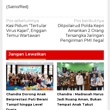
(Satrio/Red)
Navigasi
Pos sebelumnya
Pos berikutnya
Kasi Pidum “Tertular
Ditpolairud Polda Kepri
pos
Virus Kajari”, Enggan
Amankan 2 Orang
Temui Wartawan
Tersangka Jaringan
Pengiriman PMI Ilegal
Jangan Lewatkan
Chandra Dorong Anak
Chandra : Madrasah Harus
Berprestasi Pati Berani
Jadi Ruang Aman, Bukan
Tampil hingga Level
Tempat Anak Takut
Dunia