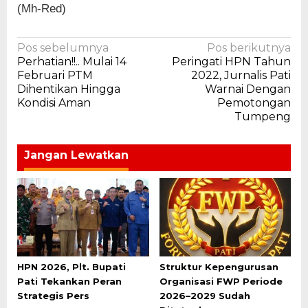
(Mh-Red)
Navigasi
Pos sebelumnya
Pos berikutnya
Perhatian!!.. Mulai 14
Peringati HPN Tahun
pos
Februari PTM
2022, Jurnalis Pati
Dihentikan Hingga
Warnai Dengan
Kondisi Aman
Pemotongan
Tumpeng
Jangan Lewatkan
HPN 2026, Plt. Bupati
Struktur Kepengurusan
Pati Tekankan Peran
Organisasi FWP Periode
Strategis Pers
2026–2029 Sudah