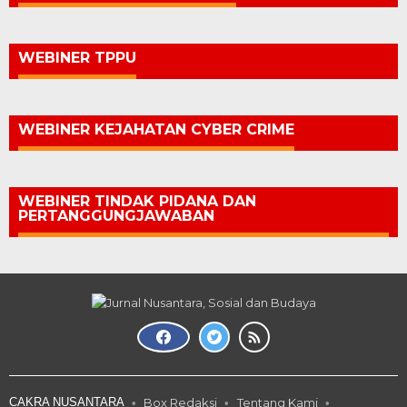
WEBINER TPPU
WEBINER KEJAHATAN CYBER CRIME
WEBINER TINDAK PIDANA DAN
PERTANGGUNGJAWABAN
CAKRA NUSANTARA
Box Redaksi
Tentang Kami