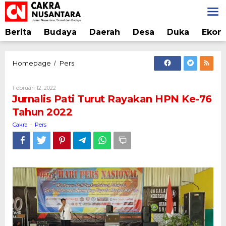
Lewati
ke
konten
Berita
Budaya
Daerah
Desa
Duka
Ekon
Jurnalis
Homepage
Pers
/
Pati
Turut
Oleh
Februari 12, 2022
Rayakan
Cakra
Jurnalis Pati Turut Rayakan HPN Ke-76
HPN
Tahun 2022
Ke-
76
Cakra
Pers
-
Tahun
2022