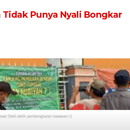
 Tidak Punya Nyali Bongkar
saat Detik-detik pembongkaran kawasan LI