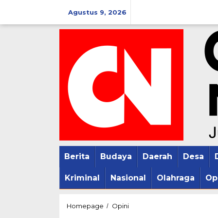
Lewati
Agustus 9, 2026
ke
konten
Berita
Budaya
Daerah
Desa
Kriminal
Nasional
Olahraga
Op
Pemkab
Homepage
Opini
/
Pati