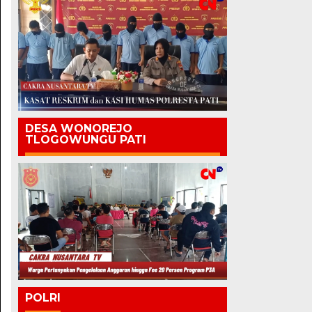
DESA WONOREJO
TLOGOWUNGU PATI
POLRI