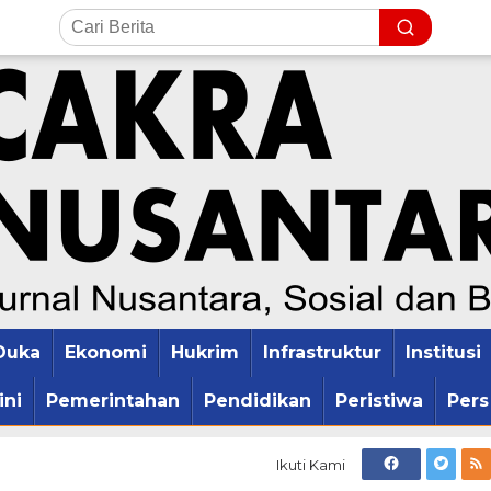
Duka
Ekonomi
Hukrim
Infrastruktur
Institusi
ini
Pemerintahan
Pendidikan
Peristiwa
Pers
Ikuti Kami