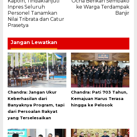
Kapolri, Tindaklanjuti
Ocha Berikan Sembako
pos
Inpres Seluruh
ke Warga Terdampak
Personel Tanamkan
Banjir
Nilai Tribrata dan Catur
Prasetya
Jangan Lewatkan
Chandra: Jangan Ukur
Chandra: Pati 703 Tahun,
Keberhasilan dari
Kemajuan Harus Terasa
Banyaknya Program, tapi
hingga ke Pelosok
dari Persoalan Rakyat
yang Terselesaikan