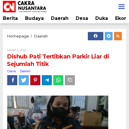
Lewati
ke
konten
Berita
Budaya
Daerah
Desa
Duka
Ekon
Dishub
Homepage
Daerah
/
Pati
Tertibkan
Oleh
Maret 2, 2022
Parkir
Cakra
Dishub Pati Tertibkan Parkir Liar di
Liar
Sejumlah Titik
di
Sejumlah
Cakra
Daerah
-
Titik