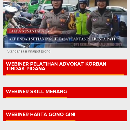
Standarisasi Knalpot Brong
WEBINER PELATIHAN ADVOKAT KORBAN
TINDAK PIDANA
WEBINER SKILL MENANG
WEBINER HARTA GONO GINI