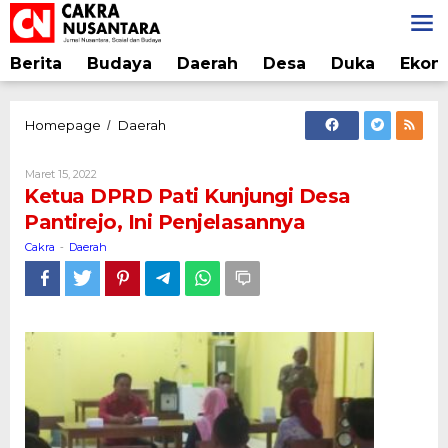
Lewati
ke
konten
Berita
Budaya
Daerah
Desa
Duka
Ekon
Ketua
Homepage
Daerah
/
DPRD
Pati
Oleh
Maret 15, 2022
Kunjungi
Cakra
Ketua DPRD Pati Kunjungi Desa
Desa
Pantirejo, Ini Penjelasannya
Pantirejo,
Ini
Cakra
Daerah
-
Penjelasannya