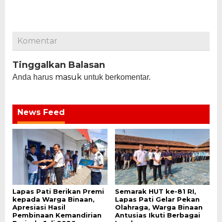
Komentar
Tinggalkan Balasan
masuk
Anda harus
untuk berkomentar.
News Feed
Lapas Pati Berikan Premi
Semarak HUT ke-81 RI,
kepada Warga Binaan,
Lapas Pati Gelar Pekan
Apresiasi Hasil
Olahraga, Warga Binaan
Pembinaan Kemandirian
Antusias Ikuti Berbagai