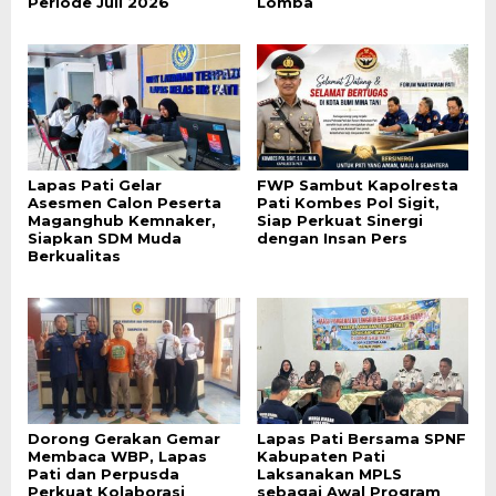
Periode Juli 2026
Lomba
Lapas Pati Gelar
FWP Sambut Kapolresta
Asesmen Calon Peserta
Pati Kombes Pol Sigit,
Maganghub Kemnaker,
Siap Perkuat Sinergi
Siapkan SDM Muda
dengan Insan Pers
Berkualitas
Dorong Gerakan Gemar
Lapas Pati Bersama SPNF
Membaca WBP, Lapas
Kabupaten Pati
Pati dan Perpusda
Laksanakan MPLS
Perkuat Kolaborasi
sebagai Awal Program