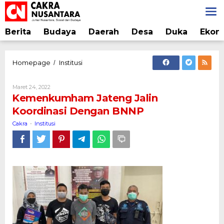
Lewati
ke
konten
Berita
Budaya
Daerah
Desa
Duka
Ekon
Kemenkumham
Homepage
Institusi
/
Jateng
Jalin
Oleh
Maret 24, 2022
Koordinasi
Cakra
Kemenkumham Jateng Jalin
Dengan
Koordinasi Dengan BNNP
BNNP
Cakra
Institusi
-