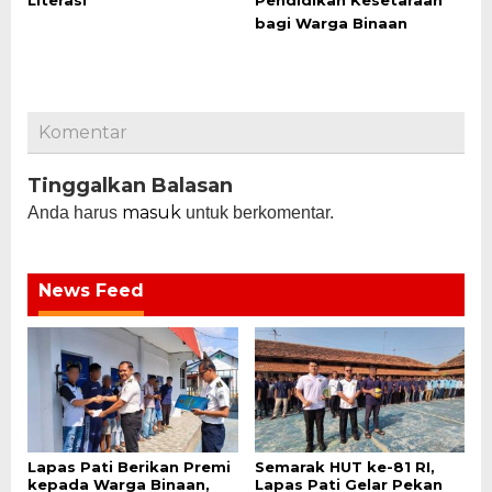
Literasi
Pendidikan Kesetaraan
bagi Warga Binaan
Komentar
Tinggalkan Balasan
masuk
Anda harus
untuk berkomentar.
News Feed
Lapas Pati Berikan Premi
Semarak HUT ke-81 RI,
kepada Warga Binaan,
Lapas Pati Gelar Pekan