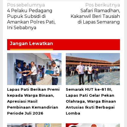
Navigasi
Pos sebelumnya
Pos berikutnya
4 Pelaku Pedagang
Safari Ramadhan,
pos
Pupuk Subsidi di
Kakanwil Beri Tausiah
Amankan Polres Pati,
di Lapas Semarang
Ini Sebabnya
Jangan Lewatkan
Lapas Pati Berikan Premi
Semarak HUT ke-81 RI,
kepada Warga Binaan,
Lapas Pati Gelar Pekan
Apresiasi Hasil
Olahraga, Warga Binaan
Pembinaan Kemandirian
Antusias Ikuti Berbagai
Periode Juli 2026
Lomba