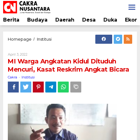
Lewati
ke
konten
Berita
Budaya
Daerah
Desa
Duka
Ekon
MI
Homepage
Institusi
/
Warga
Angkatan
Oleh
April 3, 2022
Kidul
Cakra
MI Warga Angkatan Kidul Dituduh
Dituduh
Mencuri, Kasat Reskrim Angkat Bicara
Mencuri,
Kasat
Cakra
Institusi
-
Reskrim
Angkat
Bicara