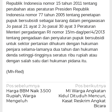
Republik Indonesia nomor 15 tahun 2011 tentang
perubahan atas peraturan Presiden Republik
Indonesia nomor 77 tahun 2005 tentang penetapan
pupuk bersubsidi sebagai barang dalam pengawasan
Jo pasal 21 ayat 2 Jo pasal 30 ayat 3 Peraturan
4/2013
Menteri pergadangan RI nomor 15/m-dag/per/
tentang pengadaan dan penyaluran pupuk bersubsidi
untuk sektor pertanian dihukum dengan hukuman
penjara selama-lamanya dua tahun dan hukuman
denda setinggi-tingginya seratus ribu rupiah atau
dengan salah satu dari hukuman pidana itu.
(Mh-Red)
Navigasi
Pos sebelumnya
Pos berikutnya
Harga BBM Naik 3.500
MI Warga Angkatan
pos
Rupiah, Warga
Kidul Dituduh Mencuri,
Mengeluh
Kasat Reskrim Angkat
Bicara