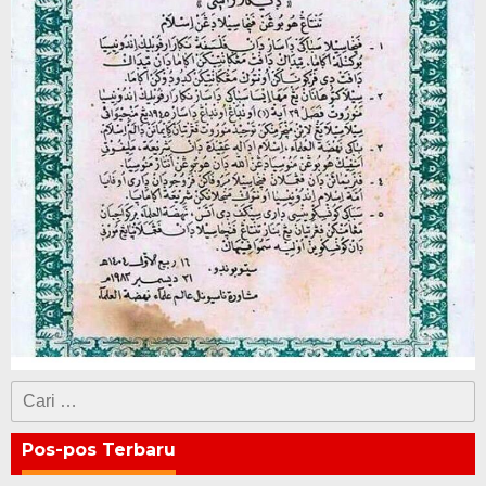
Cari
untuk:
Pos-pos Terbaru