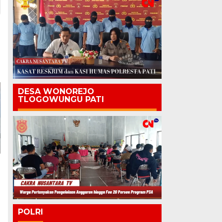
DESA WONOREJO
TLOGOWUNGU PATI
POLRI