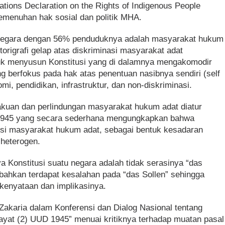
ations Declaration on the Rights of Indigenous People
emenuhan hak sosial dan politik MHA.
i Negara dengan 56% penduduknya adalah masyarakat hukum
origrafi gelap atas diskriminasi masyarakat adat
k menyusun Konstitusi yang di dalamnya mengakomodir
 berfokus pada hak atas penentuan nasibnya sendiri (self
omi, pendidikan, infrastruktur, dan non-diskriminasi.
kuan dan perlindungan masyarakat hukum adat diatur
 1945 yang secara sederhana mengungkapkan bahwa
nsi masyarakat hukum adat, sebagai bentuk kesadaran
heterogen.
 Konstitusi suatu negara adalah tidak serasinya “das
 bahkan terdapat kesalahan pada “das Sollen” sehingga
kenyataan dan implikasinya.
 Zakaria dalam Konferensi dan Dialog Nasional tentang
at (2) UUD 1945” menuai kritiknya terhadap muatan pasal