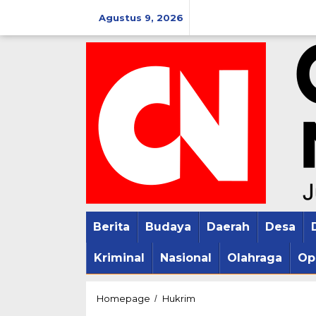
Lewati
Agustus 9, 2026
ke
konten
Berita
Budaya
Daerah
Desa
Kriminal
Nasional
Olahraga
Op
Hukum
Homepage
Hukrim
/
Adat,