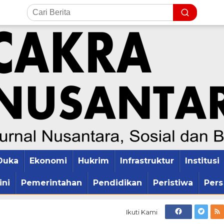
Duka
Ekonomi
Hukrim
Infrastruktur
Institusi
ini
Pemerintahan
Pendidikan
Peristiwa
Pers
Ikuti Kami