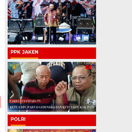
PPK JAKEN
a
d
a
POLRI