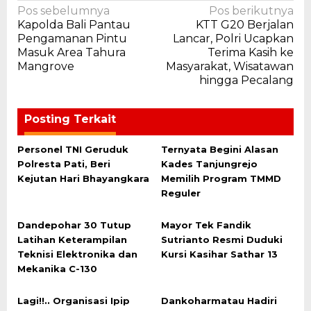
Navigasi
Pos sebelumnya
Pos berikutnya
Kapolda Bali Pantau
KTT G20 Berjalan
pos
Pengamanan Pintu
Lancar, Polri Ucapkan
Masuk Area Tahura
Terima Kasih ke
Mangrove
Masyarakat, Wisatawan
hingga Pecalang
Posting Terkait
Personel TNI Geruduk
Ternyata Begini Alasan
Polresta Pati, Beri
Kades Tanjungrejo
Kejutan Hari Bhayangkara
Memilih Program TMMD
Reguler
Dandepohar 30 Tutup
Mayor Tek Fandik
Latihan Keterampilan
Sutrianto Resmi Duduki
Teknisi Elektronika dan
Kursi Kasihar Sathar 13
Mekanika C-130
Lagi!!.. Organisasi Ipip
Dankoharmatau Hadiri