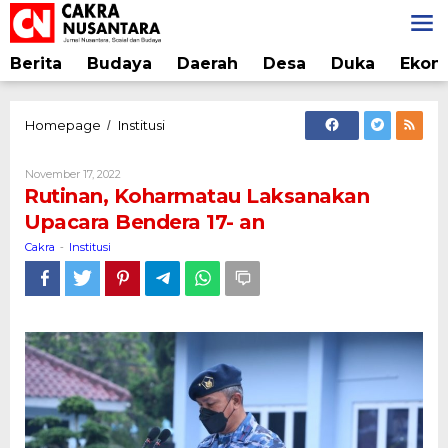
Lewati
ke
konten
Berita
Budaya
Daerah
Desa
Duka
Ekon
Rutinan,
Homepage
Institusi
/
Koharmatau
Laksanakan
Oleh
November 17, 2022
Upacara
Cakra
Rutinan, Koharmatau Laksanakan
Bendera
Upacara Bendera 17- an
17-
an
Cakra
Institusi
-