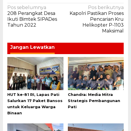
Navigasi
Pos sebelumnya
Pos berikutnya
208 Perangkat Desa
Kapolri Pastikan Proses
pos
Ikuti Bimtek SIPADes
Pencarian Kru
Tahun 2022
Helikopter P-1103
Maksimal
Jangan Lewatkan
HUT ke-81 RI, Lapas Pati
Chandra: Media Mitra
Salurkan 17 Paket Bansos
Strategis Pembangunan
untuk Keluarga Warga
Pati
Binaan