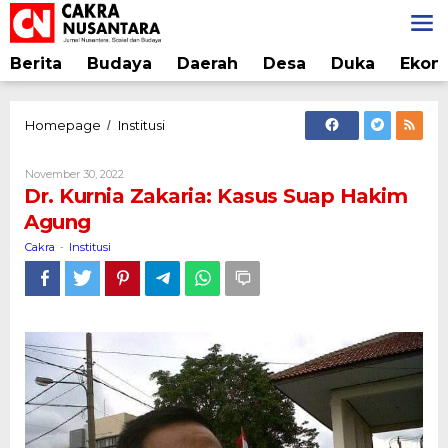
Lewati
ke
konten
Berita
Budaya
Daerah
Desa
Duka
Ekon
Dr.
Homepage
Institusi
/
Kurnia
Zakaria:
Oleh
November 30, 2022
Kasus
Cakra
Dr. Kurnia Zakaria: Kasus Suap Hakim
Suap
Agung
Hakim
Agung
Cakra
Institusi
-