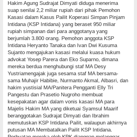
Hakim Agung Sudrajat Dimyati diduga menerima
suap senilai 2,2 miliar rupiah dari pihak Pemohon
Kasasi dalam Kasus Pailit Koperasi Simpan Pinjam
Intidana (KSP Intidana) yang beraset 950 miliar
rupiah simpanan dari para anggotanya yang
berjumlah 3.800 orang. Pemohon anggota KSP
Intidana Heryanto Tanaka dan Ivan Dwi Kusuma
Sujanto mengajukan kasasi melalui kuasa hukum
advokat Yosep Parera dan Eko Suparno, dimana
mereka berdua menghubungi staf MA Desy
Yustriamengajak juga sesama staf MA bersama-
sama Muhajir Habibie, Nurmanto Akmal, Albasri, dan
hakim yustisial MA/Panitera Pengganti Elly Tri
Pangestu dan Prasetio Nugroho membuat
kesepakatan agar dalam vonis kasasi MA para
Majelis Hakim MA yang diketuai Syamsul Maarif
beranggotakan Sudrajat Dimyati dan Ibrahim
memutuskan KSP Intidana Pailit, walaupun akhirnya
putusan MA Membatalkan Pailit KSP Intidana.
Perbuatan mereka oleh KPK dianggap melanggar