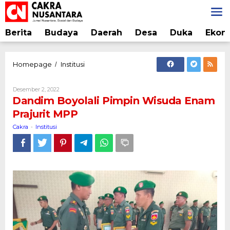
Lewati
ke
konten
Berita
Budaya
Daerah
Desa
Duka
Ekon
Dandim
Homepage
Institusi
/
Boyolali
Pimpin
Oleh
Desember 2, 2022
Wisuda
Cakra
Dandim Boyolali Pimpin Wisuda Enam
Enam
Prajurit MPP
Prajurit
MPP
Cakra
Institusi
-