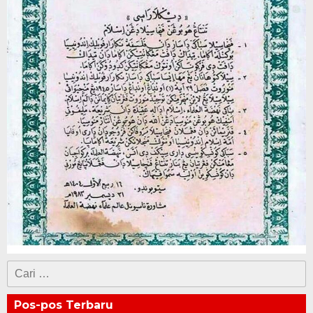
Cari
untuk:
Pos-pos Terbaru