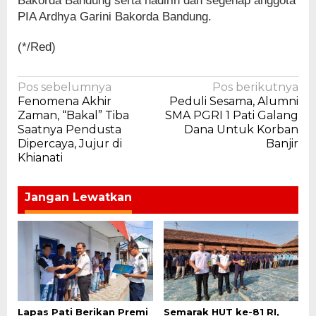
Bakorda Bandung serta hadirin dan segenap anggota
PIA Ardhya Garini Bakorda Bandung.
(*/Red)
Navigasi
Pos sebelumnya
Pos berikutnya
Fenomena Akhir
Peduli Sesama, Alumni
pos
Zaman, “Bakal” Tiba
SMA PGRI 1 Pati Galang
Saatnya Pendusta
Dana Untuk Korban
Dipercaya, Jujur di
Banjir
Khianati
Jangan Lewatkan
Lapas Pati Berikan Premi
Semarak HUT ke-81 RI,