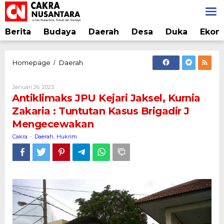
Lewati
ke
konten
Berita
Budaya
Daerah
Desa
Duka
Ekon
Antiklimaks
Homepage
Daerah
/
JPU
Kejari
Oleh
Januari 26, 2023
Jaksel,
Cakra
Antiklimaks JPU Kejari Jaksel, Kurnia
Kurnia
Zakaria : Tuntutan Kasus Brigadir J
Zakaria
Mengecewakan
:
Tuntutan
Cakra
Daerah
Hukrim
-
,
Kasus
Brigadir
J
Mengecewakan