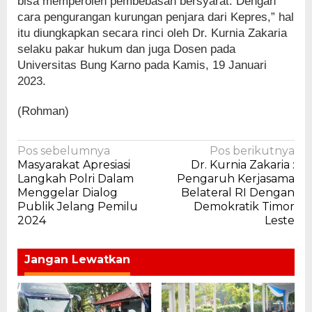
bisa memperoleh pembebasan bersyarat. Dengan
cara pengurangan kurungan penjara dari Kepres,” hal
itu diungkapkan secara rinci oleh Dr. Kurnia Zakaria
selaku pakar hukum dan juga Dosen pada
Universitas Bung Karno pada Kamis, 19 Januari
2023.
(Rohman)
Navigasi
Pos sebelumnya
Pos berikutnya
Masyarakat Apresiasi
Dr. Kurnia Zakaria :
pos
Langkah Polri Dalam
Pengaruh Kerjasama
Menggelar Dialog
Belateral RI Dengan
Publik Jelang Pemilu
Demokratik Timor
2024
Leste
Jangan Lewatkan