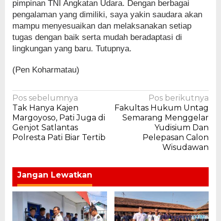
pimpinan TNI Angkatan Udara. Dengan berbagai
pengalaman yang dimiliki, saya yakin saudara akan
mampu menyesuaikan dan melaksanakan setiap
tugas dengan baik serta mudah beradaptasi di
lingkungan yang baru. Tutupnya.
(Pen Koharmatau)
Navigasi
Pos sebelumnya
Pos berikutnya
Tak Hanya Kajen
Fakultas Hukum Untag
pos
Margoyoso, Pati Juga di
Semarang Menggelar
Genjot Satlantas
Yudisium Dan
Polresta Pati Biar Tertib
Pelepasan Calon
Wisudawan
Jangan Lewatkan