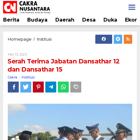
Lewati
ke
konten
Berita
Budaya
Daerah
Desa
Duka
Ekon
Serah
Homepage
Institusi
/
Terima
Jabatan
Oleh
Mei 13, 2023
Dansathar
Cakra
Serah Terima Jabatan Dansathar 12
12
dan Dansathar 15
dan
Dansathar
Cakra
Institusi
-
15