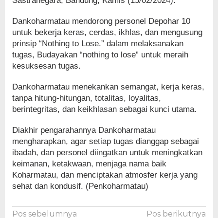
Sastranegara, Bandung, Kamis (15/02/2024).
Dankoharmatau mendorong personel Depohar 10
untuk bekerja keras, cerdas, ikhlas, dan mengusung
prinsip “Nothing to Lose.” dalam melaksanakan
tugas, Budayakan “nothing to lose” untuk meraih
kesuksesan tugas.
Dankoharmatau menekankan semangat, kerja keras,
tanpa hitung-hitungan, totalitas, loyalitas,
berintegritas, dan keikhlasan sebagai kunci utama.
Diakhir pengarahannya Dankoharmatau
mengharapkan, agar setiap tugas dianggap sebagai
ibadah, dan personel diingatkan untuk meningkatkan
keimanan, ketakwaan, menjaga nama baik
Koharmatau, dan menciptakan atmosfer kerja yang
sehat dan kondusif. (Penkoharmatau)
Navigasi
Pos sebelumnya
Pos berikutnya