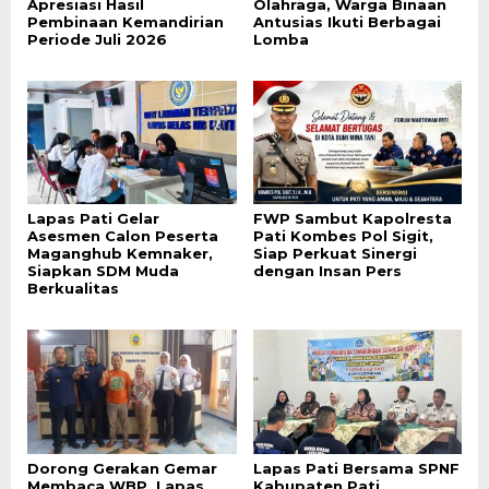
Apresiasi Hasil
Olahraga, Warga Binaan
Pembinaan Kemandirian
Antusias Ikuti Berbagai
Periode Juli 2026
Lomba
Lapas Pati Gelar
FWP Sambut Kapolresta
Asesmen Calon Peserta
Pati Kombes Pol Sigit,
Maganghub Kemnaker,
Siap Perkuat Sinergi
Siapkan SDM Muda
dengan Insan Pers
Berkualitas
Dorong Gerakan Gemar
Lapas Pati Bersama SPNF
Membaca WBP, Lapas
Kabupaten Pati