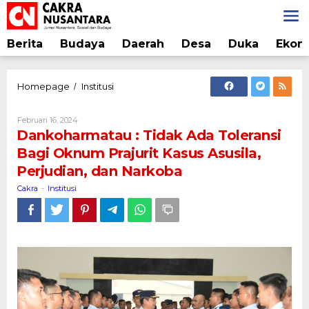
Lewati
ke
konten
Berita
Budaya
Daerah
Desa
Duka
Ekon
Dankoharmatau
Homepage
Institusi
/
:
Tidak
Oleh
Februari 16, 2024
Ada
Cakra
Dankoharmatau : Tidak Ada Toleransi
Toleransi
Bagi Oknum Prajurit Kasus Asusila,
Bagi
Perjudian, dan Narkoba
Oknum
Prajurit
Cakra
Institusi
-
Kasus
Asusila,
Perjudian,
dan
Narkoba