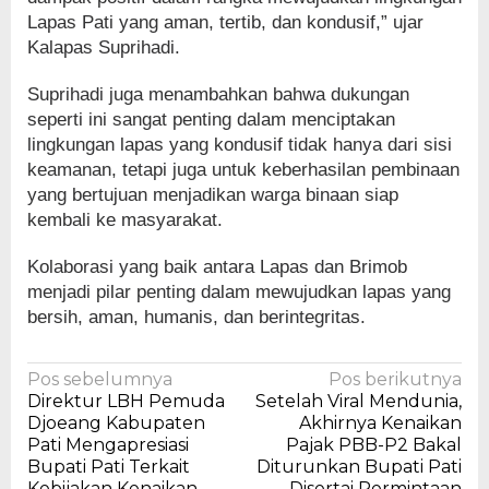
Lapas Pati yang aman, tertib, dan kondusif,” ujar
Kalapas Suprihadi.
Suprihadi juga menambahkan bahwa dukungan
seperti ini sangat penting dalam menciptakan
lingkungan lapas yang kondusif tidak hanya dari sisi
keamanan, tetapi juga untuk keberhasilan pembinaan
yang bertujuan menjadikan warga binaan siap
kembali ke masyarakat.
Kolaborasi yang baik antara Lapas dan Brimob
menjadi pilar penting dalam mewujudkan lapas yang
bersih, aman, humanis, dan berintegritas.
Navigasi
Pos sebelumnya
Pos berikutnya
Direktur LBH Pemuda
Setelah Viral Mendunia,
pos
Djoeang Kabupaten
Akhirnya Kenaikan
Pati Mengapresiasi
Pajak PBB-P2 Bakal
Bupati Pati Terkait
Diturunkan Bupati Pati
Kebijakan Kenaikan
Disertai Permintaan