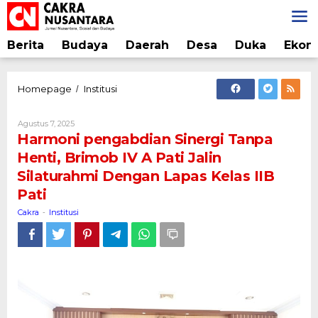
Lewati
ke
konten
Berita
Budaya
Daerah
Desa
Duka
Ekon
Harmoni
Homepage
Institusi
/
pengabdian
Sinergi
Oleh
Agustus 7, 2025
Tanpa
Cakra
Harmoni pengabdian Sinergi Tanpa
Henti,
Henti, Brimob IV A Pati Jalin
Brimob
Silaturahmi Dengan Lapas Kelas IIB
IV
A
Pati
Pati
Cakra
Institusi
-
Jalin
Silaturahmi
Dengan
Lapas
Kelas
IIB
Pati