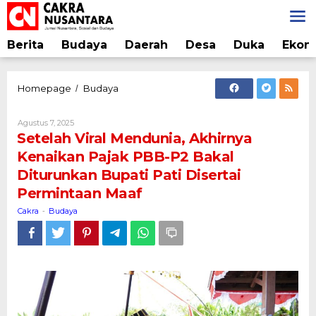
Lewati
ke
konten
Berita
Budaya
Daerah
Desa
Duka
Ekon
Setelah
Homepage
Budaya
/
Viral
Mendunia,
Oleh
Agustus 7, 2025
Akhirnya
Cakra
Setelah Viral Mendunia, Akhirnya
Kenaikan
Kenaikan Pajak PBB-P2 Bakal
Pajak
Diturunkan Bupati Pati Disertai
PBB-
P2
Permintaan Maaf
Bakal
Cakra
Budaya
-
Diturunkan
Bupati
Pati
Disertai
Permintaan
Maaf