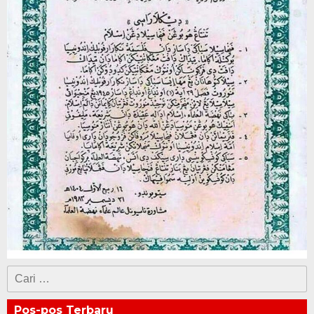
Cari
untuk:
Pos-pos Terbaru