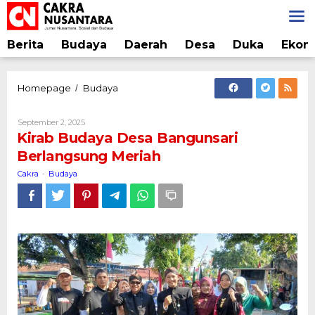
Lewati
ke
konten
Berita
Budaya
Daerah
Desa
Duka
Ekon
Kirab
Homepage
Budaya
/
Budaya
Desa
Oleh
September 2, 2025
Bangunsari
Cakra
Kirab Budaya Desa Bangunsari
Berlangsung
Berlangsung Meriah
Meriah
Cakra
Budaya
-