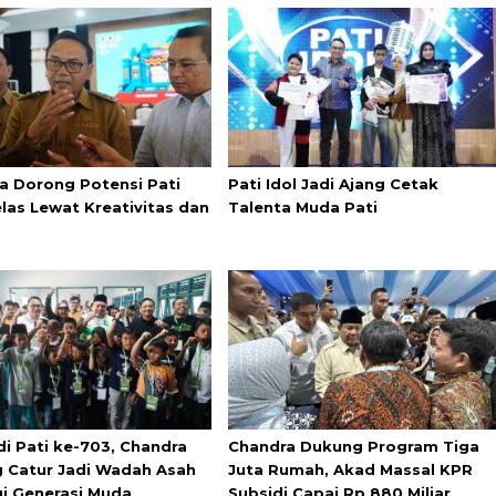
a Dorong Potensi Pati
Pati Idol Jadi Ajang Cetak
elas Lewat Kreativitas dan
Talenta Muda Pati
di Pati ke-703, Chandra
Chandra Dukung Program Tiga
 Catur Jadi Wadah Asah
Juta Rumah, Akad Massal KPR
gi Generasi Muda
Subsidi Capai Rp 880 Miliar