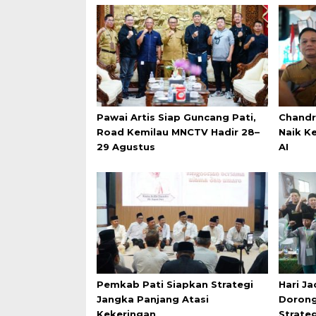
Pawai Artis Siap Guncang Pati,
Chandr
Road Kemilau MNCTV Hadir 28–
Naik K
29 Agustus
AI
Pemkab Pati Siapkan Strategi
Hari Ja
Jangka Panjang Atasi
Dorong
Kekeringan
Strate