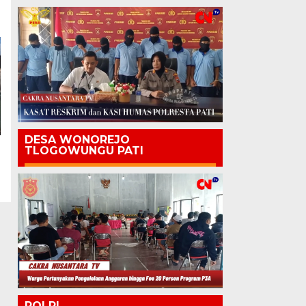
DESA WONOREJO
TLOGOWUNGU PATI
POLRI