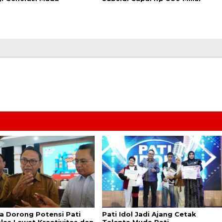
a Dorong Potensi Pati
Pati Idol Jadi Ajang Cetak
elas Lewat Kreativitas dan
Talenta Muda Pati