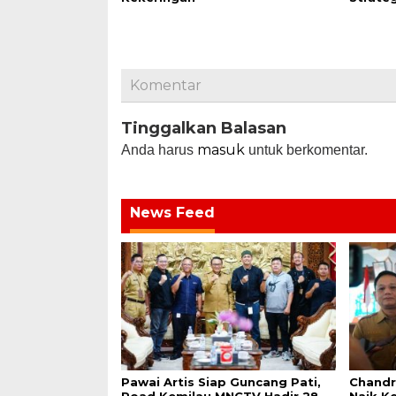
Komentar
Tinggalkan Balasan
masuk
Anda harus
untuk berkomentar.
News Feed
Pawai Artis Siap Guncang Pati,
Chandr
Road Kemilau MNCTV Hadir 28–
Naik K