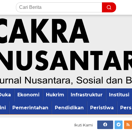
Duka
Ekonomi
Hukrim
Infrastruktur
Institusi
ini
Pemerintahan
Pendidikan
Peristiwa
Pers
Ikuti Kami