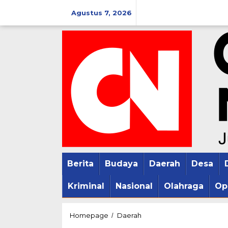
Lewati
Agustus 7, 2026
ke
konten
Berita
Budaya
Daerah
Desa
Kriminal
Nasional
Olahraga
Op
Warga
Homepage
Daerah
/
Kebonharjo