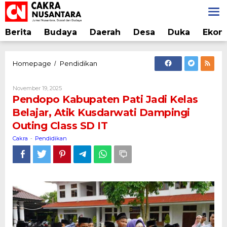
Lewati
ke
konten
Berita
Budaya
Daerah
Desa
Duka
Ekon
Pendopo
Homepage
Pendidikan
/
Kabupaten
Pati
Oleh
November 19, 2025
Jadi
Cakra
Pendopo Kabupaten Pati Jadi Kelas
Kelas
Belajar, Atik Kusdarwati Dampingi
Belajar,
Outing Class SD IT
Atik
Kusdarwati
Cakra
Pendidikan
-
Dampingi
Outing
Class
SD
IT