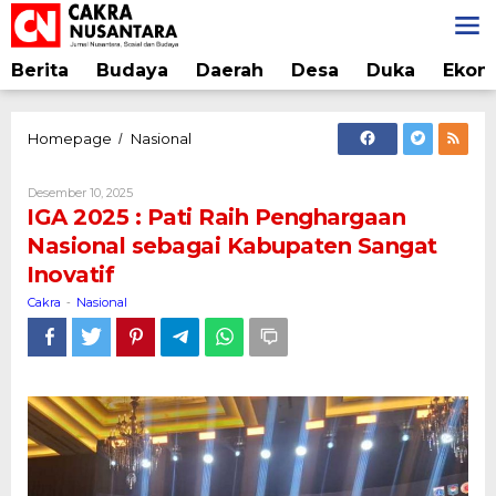
Lewati
ke
konten
Berita
Budaya
Daerah
Desa
Duka
Ekon
IGA
Homepage
Nasional
/
2025
:
Oleh
Desember 10, 2025
Pati
Cakra
IGA 2025 : Pati Raih Penghargaan
Raih
Nasional sebagai Kabupaten Sangat
Penghargaan
Inovatif
Nasional
sebagai
Cakra
Nasional
-
Kabupaten
Sangat
Inovatif