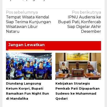
Navigasi
Pos sebelumnya
Pos berikutnya
Tempat Wisata Kendal
IPNU Audiensi ke
pos
Siap Terima Kunjungan
Bupati Pati, Konfercab
Wisatawan Libur
Siap Digelar Akhir
Nataru
Desember
Jangan Lewatkan
Diundang Langsung
Kebijakan Strategis
Ketum Korpri, Bupati
Pemkab Pati Dipaparkan
Ramaikan Fun Night Run
Sudewo ke Muhammad
di Mandalika
Qodari