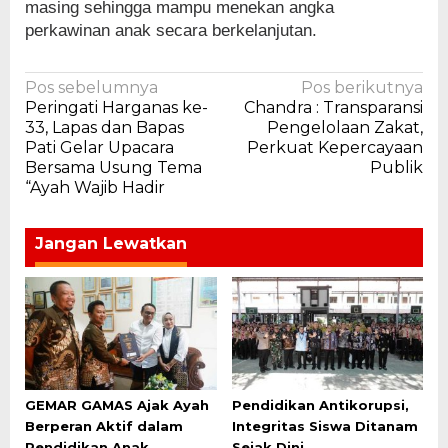
masing sehingga mampu menekan angka
perkawinan anak secara berkelanjutan.
Navigasi
Pos sebelumnya
Pos berikutnya
Peringati Harganas ke-
Chandra : Transparansi
pos
33, Lapas dan Bapas
Pengelolaan Zakat,
Pati Gelar Upacara
Perkuat Kepercayaan
Bersama Usung Tema
Publik
“Ayah Wajib Hadir
Jangan Lewatkan
GEMAR GAMAS Ajak Ayah
Pendidikan Antikorupsi,
Berperan Aktif dalam
Integritas Siswa Ditanam
Pendidikan Anak
Sejak Dini