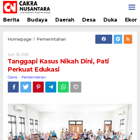
Lewati
ke
konten
Berita
Budaya
Daerah
Desa
Duka
Ekon
Tanggapi
Homepage
Pemerintahan
/
Kasus
Nikah
Oleh
Juni 30, 2026
Dini,
Cakra
Tanggapi Kasus Nikah Dini, Pati
Pati
Perkuat Edukasi
Perkuat
Edukasi
Cakra
Pemerintahan
-