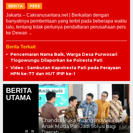
,
BERITA
PERS
Jakarta – Cakranusantara.net | Berkaitan dengan
banyaknya pemberitaan yang terbit pada beberapa waktu
lalu, tentang tidak perlunya pendaftaran perusahaan pers
ke Dewan
Berita Terkait
Pencemaran Nama Baik, Warga Desa Purwosari
Tlogowungu Dilaporkan ke Polresta Pati
Video : Sambutan Kapolresta Pati pada Perayaan
HPN ke-77 dan HUT IPIP ke-1
BERITA
UTAMA
Chandra Buka Ruang Inovasi, Ajak
ahun, Kemajuan
Anak Muda Pati Jadi Solusi bagi
«
»
 ke Pelosok
Daerah