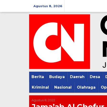
Lewati
Agustus 8, 2026
ke
konten
Berita
Budaya
Daerah
Desa
Kriminal
Nasional
Olahraga
Op
Agustus 8, 2022
Jama’ah Al Ghofur