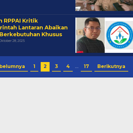
 RPPAI Kritik
intah Lantaran Abaikan
Berkebutuhan Khusus
Oleh
Oktober 28, 2025
Cakra
belumnya
1
2
3
4
…
17
Berikutnya