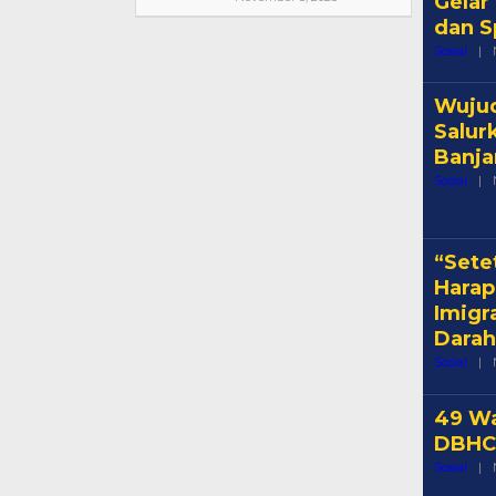
Gelar
dan Sp
Sosial
|
Wujud
Salur
Banja
Sosial
|
“Sete
Harap
Imigr
Darah
Sosial
|
49 Wa
DBHC
Sosial
|