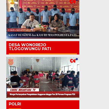
DESA WONOREJO
TLOGOWUNGU PATI
POLRI