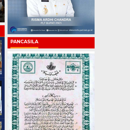
Apresiasi Hasil
Chandra: Media Mitra
Pembinaan Kemandirian
Strategis Pembangunan
Periode Juli 2026
Pati
PANCASILA