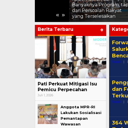
Chandra: Media Mitra
Banyaknya Program, tap
n
Strategis Pembangunan
dari Persoalan Rakyat
«
»
Pati
yang Terselesaikan
Berita Terbaru
+
Katego
Forwa
Salur
Benc
Sosial
|
Pengg
Pati Perkuat Mitigasi Isu
dan F
Pemicu Perpecahan
Terku
Juli 1, 2026
Sosial
|
Anggota MPR-RI
Lakukan Sosialisasi
Pemantapan
364 W
Wawasan