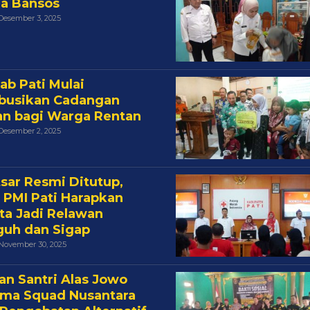
a Bansos
Oleh
Desember 3, 2025
Cakra
b Pati Mulai
ibusikan Cadangan
n bagi Warga Rentan
Oleh
Desember 2, 2025
Cakra
tsar Resmi Ditutup,
 PMI Pati Harapkan
ta Jadi Relawan
uh dan Sigap
Oleh
November 30, 2025
Cakra
an Santri Alas Jowo
ma Squad Nusantara