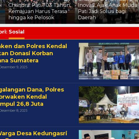
i
Chandra: Pati 703 Tahun,
Inovasi, Ajak Anak Muda
Kemajuan Harus Terasa
Pati Jadi Solusi bagi
hingga ke Pelosok
Daerah
ri:
Sosial
ken dan Polres Kendal
kan Donasi Korban
ana Sumatera
Oleh
Desember 9, 2025
Cakra
alangan Dana, Polres
orwaken Kendal
mpul 26,8 Juta
Oleh
Desember 8, 2025
Cakra
arga Desa Kedungasri