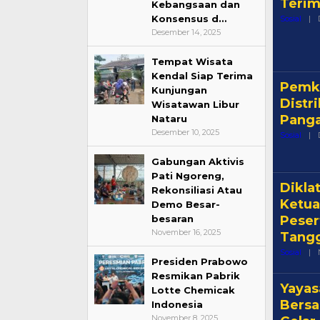
Terim
Kebangsaan dan
Konsensus d…
Sosial
|
Desember 14, 2025
Tempat Wisata
Kendal Siap Terima
Pemka
Kunjungan
Distr
Wisatawan Libur
Panga
Nataru
Desember 10, 2025
Sosial
|
Gabungan Aktivis
Pati Ngoreng,
Dikla
Rekonsiliasi Atau
Ketua
Demo Besar-
besaran
Peser
November 16, 2025
Tangg
Sosial
|
Presiden Prabowo
Resmikan Pabrik
Yayas
Lotte Chemicak
Bersa
Indonesia
November 8, 2025