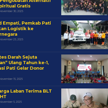
 Pengobatan Alternatif
iritual Gratis
Oleh
November 30, 2025
Cakra
 Empati, Pemkab Pati
kan Logistik ke
rnegara
Oleh
November 25, 2025
Cakra
tes Darah Sejuta
an” Ulang Tahun ke-1,
asi Pati Gelar Donor
Oleh
November 15, 2025
Cakra
rga Laban Terima BLT
HT
Oleh
November 5, 2025
Cakra