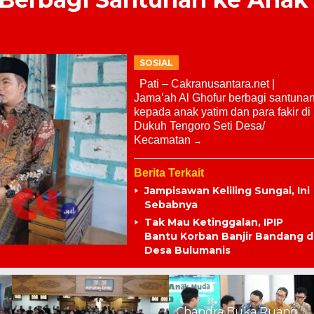
SOSIAL
Pati – Cakranusantara.net |
Jama’ah Al Ghofur berbagi santuna
kepada anak yatim dan para fakir di
Dukuh Tengoro Seti Desa/
Kecamatan
Berita Terkait
Jampisawan Keliling Sungai, Ini
Sebabnya
Tak Mau Ketinggalan, IPIP
Bantu Korban Banjir Bandang d
Desa Bulumanis
Chandra Buka Ruang