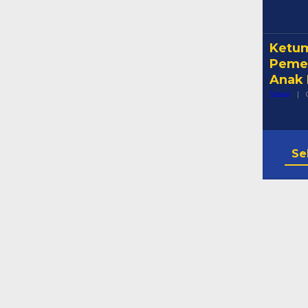
Ketum
Pemer
Anak 
Sosial
|
Se