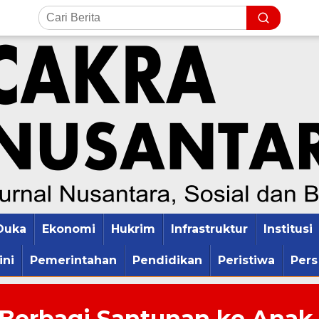
Duka
Ekonomi
Hukrim
Infrastruktur
Institusi
ini
Pemerintahan
Pendidikan
Peristiwa
Pers
 Berbagi Santunan ke Anak