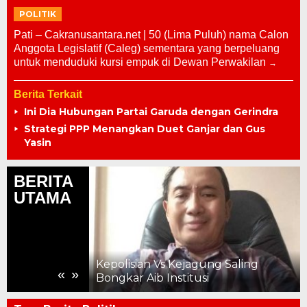
POLITIK
Pati – Cakranusantara.net | 50 (Lima Puluh) nama Calon
Anggota Legislatif (Caleg) sementara yang berpeluang
untuk menduduki kursi empuk di Dewan Perwakilan
Berita Terkait
Ini Dia Hubungan Partai Garuda dengan Gerindra
Strategi PPP Menangkan Duet Ganjar dan Gus
Yasin
BERITA
UTAMA
Premi kepada
si Hasil
ian Periode
Kepolisian Vs Kejagung Saling
«
»
Bongkar Aib Institusi