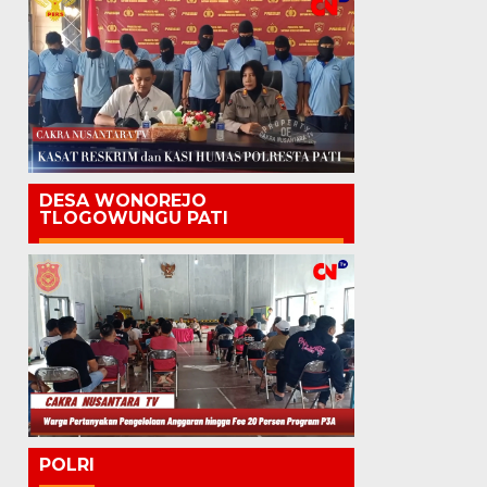
DESA WONOREJO
TLOGOWUNGU PATI
POLRI