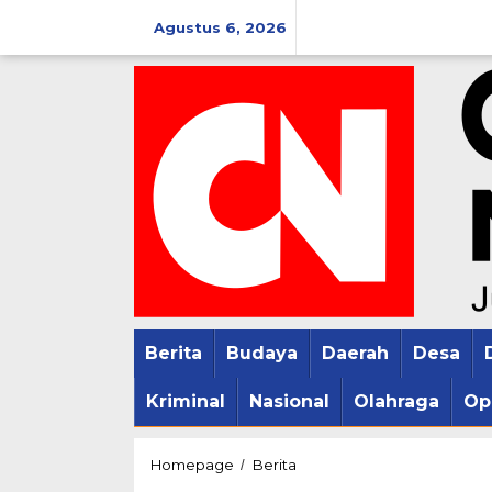
Lewati
Agustus 6, 2026
ke
konten
Berita
Budaya
Daerah
Desa
Kriminal
Nasional
Olahraga
Op
Strategi
Homepage
Berita
/
PPP