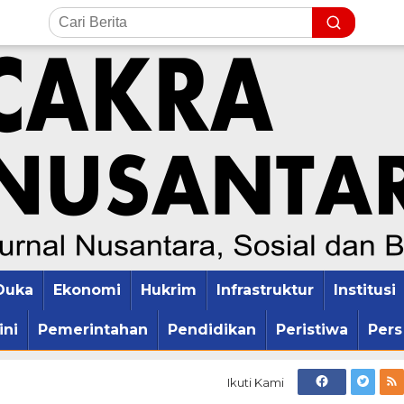
Duka
Ekonomi
Hukrim
Infrastruktur
Institusi
ini
Pemerintahan
Pendidikan
Peristiwa
Pers
Ikuti Kami