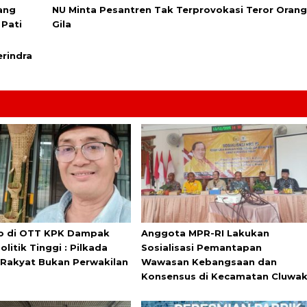
ang
NU Minta Pesantren Tak Terprovokasi Teror Oran
Pati
Gila
erindra
o di OTT KPK Dampak
Anggota MPR-RI Lakukan
olitik Tinggi : Pilkada
Sosialisasi Pemantapan
 Rakyat Bukan Perwakilan
Wawasan Kebangsaan dan
Konsensus di Kecamatan Cluwa