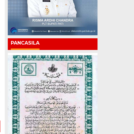
PANCASILA
a
n
a