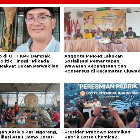
o di OTT KPK Dampak
Anggota MPR-RI Lakukan
olitik Tinggi : Pilkada
Sosialisasi Pemantapan
 Rakyat Bukan Perwakilan
Wawasan Kebangsaan dan
Konsensus di Kecamatan Cluwa
an Aktivis Pati Ngoreng,
Presiden Prabowo Resmikan
iliasi Atau Demo Besar-
Pabrik Lotte Chemicak