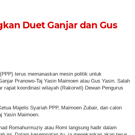
gkan Duet Ganjar dan Gus
(PPP) terus memanaskan mesin politik untuk
njar Pranowo-Taj Yasin Maimoen atau Gus Yasin. Salah
 rapat koordinasi wilayah (Rakorwil) Dewan Pengurus
Ketua Majelis Syariah PPP, Maimoen Zubair, dan calon
aj Yasin Maimoen.
 Romahurmuziy atau Romi langsung hadir dalam
ah ini. Dalam kesempatan itu, ia menekankan akan terus