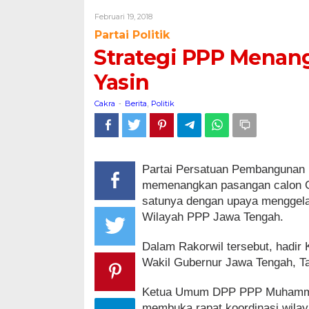
Menangkan
Oleh
Februari 19, 2018
Duet
Cakra
Partai Politik
Ganjar
Strategi PPP Menan
dan
Gus
Yasin
Yasin
Cakra
Berita
Politik
-
,
Partai Persatuan Pembangunan 
memenangkan pasangan calon Ga
satunya dengan upaya menggelar
Wilayah PPP Jawa Tengah.
Dalam Rakorwil tersebut, hadir 
Wakil Gubernur Jawa Tengah, T
Ketua Umum DPP PPP Muhammad
membuka rapat koordinasi wilay