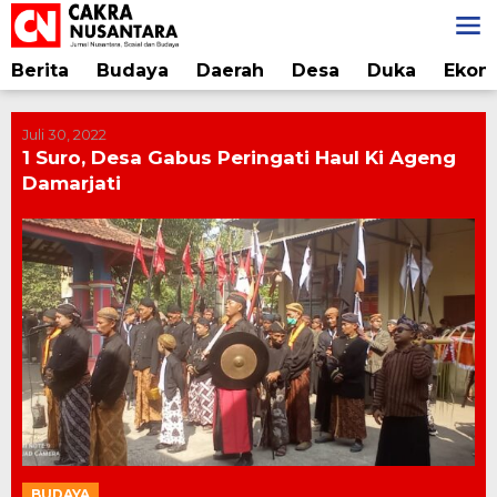
Lewati
ke
konten
Berita
Budaya
Daerah
Desa
Duka
Ekon
Juli 30, 2022
1 Suro, Desa Gabus Peringati Haul Ki Ageng
Damarjati
BUDAYA