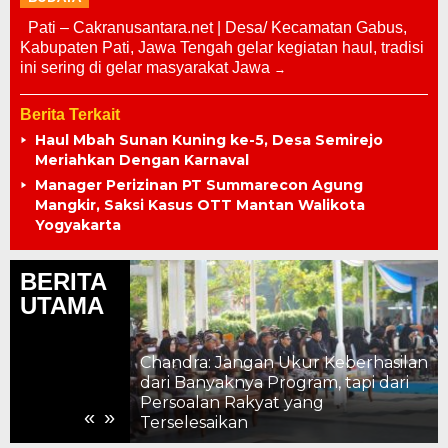
Pati – Cakranusantara.net | Desa/ Kecamatan Gabus,
Kabupaten Pati, Jawa Tengah gelar kegiatan haul, tradisi
ini sering di gelar masyarakat Jawa
Berita Terkait
Haul Mbah Sunan Kuning ke-5, Desa Semirejo
Meriahkan Dengan Karnaval
Manager Perizinan PT Summarecon Agung
Mangkir, Saksi Kasus OTT Mantan Walikota
Yogyakarta
BERITA
UTAMA
Chandra: Jangan Ukur Keberhasilan
dari Banyaknya Program, tapi dari
 Strategis
Persoalan Rakyat yang
«
»
Terselesaikan