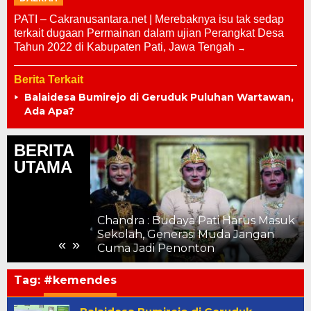
PATI – Cakranusantara.net | Merebaknya isu tak sedap
terkait dugaan Permainan dalam ujian Perangkat Desa
Tahun 2022 di Kabupaten Pati, Jawa Tengah
Berita Terkait
Balaidesa Bumirejo di Geruduk Puluhan Wartawan,
Ada Apa?
BERITA
UTAMA
Chandra : Budaya Pati Harus Masuk
a Pati dengan
Sekolah, Generasi Muda Jangan
«
»
asional
Cuma Jadi Penonton
Tag:
#kemendes