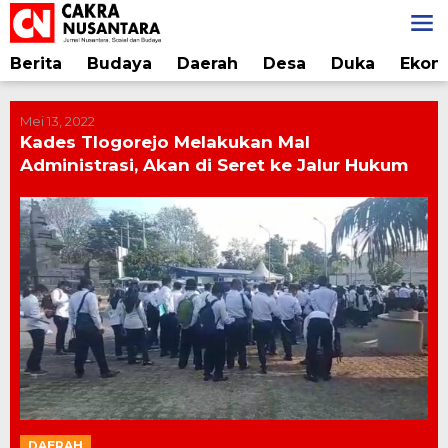
Lewati
ke
konten
Berita
Budaya
Daerah
Desa
Duka
Ekon
Mei 13, 2022
Kades Tlogorejo Melakukan Mal
Administrasi, Akan di Seret ke Jalur Hukum
DAERAH