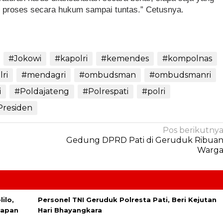
 proses secara hukum sampai tuntas.” Cetusnya.
#Jokowi
#kapolri
#kemendes
#kompolnas
ri
#mendagri
#ombudsman
#ombudsmanri
i
#Poldajateng
#Polrespati
#polri
Presiden
Pos berikutny
Gedung DPRD Pati di Geruduk Ribua
Warg
ilo,
Personel TNI Geruduk Polresta Pati, Beri Kejutan
lapan
Hari Bhayangkara