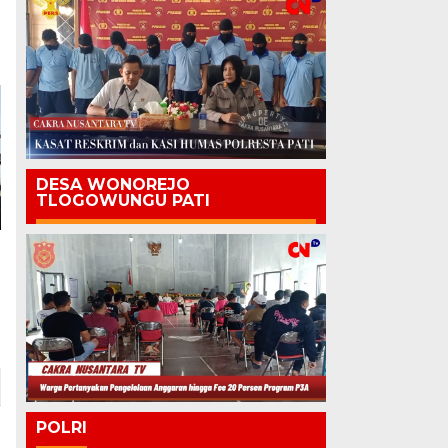
DESA WONOREJO
TLOGOWUNGU PATI
POLRI