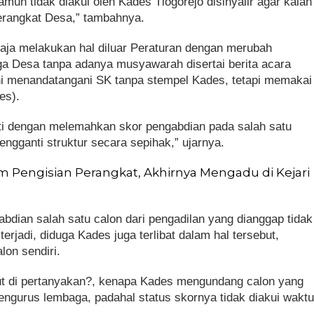
mun tidak diakui oleh Kades Tlogorejo disinyalir agar kalah
erangkat Desa,” tambahnya.
aja melakukan hal diluar Peraturan dengan merubah
ga Desa tanpa adanya musyawarah disertai berita acara
ni menandatangani SK tanpa stempel Kades, tetapi memakai
es).
i dengan melemahkan skor pengabdian pada salah satu
ngganti struktur secara sepihak,” ujarnya.
 Pengisian Perangkat, Akhirnya Mengadu di Kejari
abdian salah satu calon dari pengadilan yang dianggap tidak
erjadi, diduga Kades juga terlibat dalam hal tersebut,
lon sendiri.
ut di pertanyakan?, kenapa Kades mengundang calon yang
 pengurus lembaga, padahal status skornya tidak diakui wakt