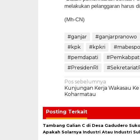
melakukan pelanggaran harus di
(Mh-CN)
#ganjar
#ganjarpranowo
#kpk
#kpkri
#mabespol
#pemdapati
#Pemkabpat
#PresidenRI
#Sekretariat
Navigasi
Pos sebelumnya
Kunjungan Kerja Wakasau Ke
pos
Koharmatau
Posting Terkait
Tambang Galian C di Desa Gadudero Sukol
Apakah Solarnya Industri Atau Industri Su