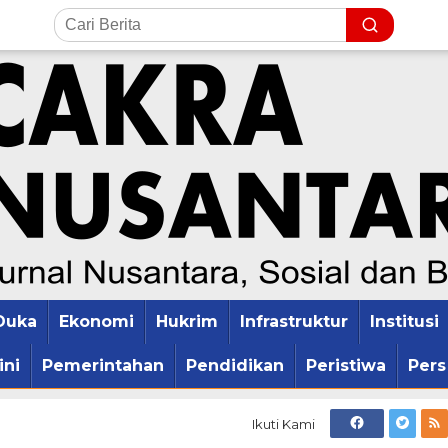
Duka
Ekonomi
Hukrim
Infrastruktur
Institusi
ini
Pemerintahan
Pendidikan
Peristiwa
Pers
Ikuti Kami