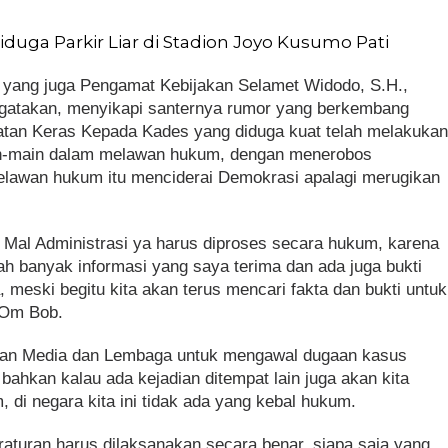
ti Diduga Parkir Liar di Stadion Joyo Kusumo Pati
yang juga Pengamat Kebijakan Selamet Widodo, S.H.,
gatakan, menyikapi santernya rumor yang berkembang
tan Keras Kepada Kades yang diduga kuat telah melakuka
ain-main dalam melawan hukum, dengan menerobos
elawan hukum itu menciderai Demokrasi apalagi merugikan
 Mal Administrasi ya harus diproses secara hukum, karena
h banyak informasi yang saya terima dan ada juga bukti
 meski begitu kita akan terus mencari fakta dan bukti untuk
 Om Bob.
an Media dan Lembaga untuk mengawal dugaan kasus
 bahkan kalau ada kejadian ditempat lain juga akan kita
 di negara kita ini tidak ada yang kebal hukum.
turan harus dilaksanakan secara benar, siapa saja yang