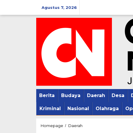
Lewati
Agustus 7, 2026
ke
konten
Berita
Budaya
Daerah
Desa
Kriminal
Nasional
Olahraga
Op
Kades
Homepage
Daerah
/
Tlogorejo