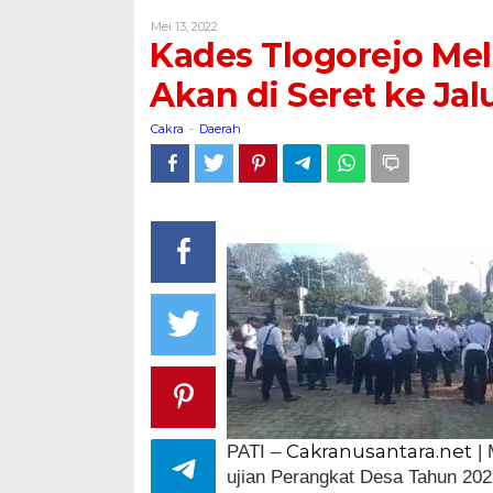
Melakukan
Oleh
Mei 13, 2022
Mal
Cakra
Kades Tlogorejo Mel
Administrasi,
Akan
Akan di Seret ke Ja
di
Seret
Cakra
Daerah
-
ke
Jalur
Hukum
Cakranusantara.net
PATI –
| 
ujian Perangkat Desa Tahun 20